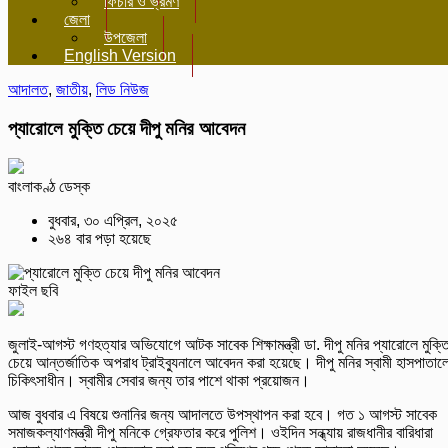
ফিচার ও ভ্রমণ
জেলা
উপজেলা
English Version
আদালত
,
জাতীয়
,
লিড নিউজ
প্যারোলে মুক্তি চেয়ে দীপু মনির আবেদন
বাংলাকণ্ঠ ডেস্ক
বুধবার, ৩০ এপ্রিল, ২০২৫
২৬৪ বার পড়া হয়েছে
ফাইল ছবি
জুলাই-আগস্ট গণহত্যার অভিযোগে আটক সাবেক শিক্ষামন্ত্রী ডা. দীপু মনির প্যারোলে মুক্ত
চেয়ে আন্তর্জাতিক অপরাধ ট্রাইব্যুনালে আবেদন করা হয়েছে। দীপু মনির স্বামী হাসপাতাল
চিকিৎসাধীন। স্বামীর সেবার জন্য তার পাশে থাকা প্রয়োজন।
আজ বুধবার এ বিষয়ে শুনানির জন্য আদালতে উপস্থাপন করা হবে। গত ১ আগস্ট সাবেক
সমাজকল্যাণমন্ত্রী দীপু মনিকে গ্রেফতার করে পুলিশ। ওইদিন সন্ধ্যায় রাজধানীর বারিধারা