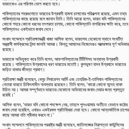
ভারতকেও এর পরিণাম ভোগ করতে হবে।
পাকিস্তানের শহরগুলোতে ভারতের উগ্রবাদী হামলা চালানোর পরিকল্পনা রয়েছে, এমন তথ্য
পাকিস্তানের কাছে রয়েছে বলে জানান তিনি। তিনি আরো বলেন, ভারত যদি পাকিস্তানের
কোনো শহরে কোনো ধরনের তৎপরতা চালায়, কোনো পাকিস্তানি নাগরিকের ক্ষতি করে, তবে
পাকিস্তানও একইভাবে জবাব দেবে।
সংবাদ সম্মেলনে প্রতিরক্ষামন্ত্রী খাজা আসিফ বলেন, ভারতসহ যেকোনো স্থানে সংঘটিত
সন্ত্রাসী কার্যক্রমের নিন্দা জানাই আমরা। কিন্তু আমাদের নিজেদেরও আত্মরক্ষার পূর্ণ অধিকার
রয়েছে।
ভারতকে অভিযুক্ত করে তিনি বলেন, আফগানিস্তানের টিটিপিসহ অন্যান্য উগ্রবাদী
রয়েছে। পাকিস্তানে উগ্রবাদের ধরণ ভারতের মতোই। কুলভূষণ যাদব উগ্রবাদে ভারতের
জড়িত থাকার জীবন্ত প্রমাণ।
প্রতিরক্ষা মন্ত্রী বলেছেন, বেলুচ লিবারেশন আর্মি এবং তেহরিক-ই-তালিবান পাকিস্তানের
নেতারা ভারতে চিকিৎসাধীন অবস্থায় রয়েছেন। তিনি বলেন, ‘কারো কোনো সন্দেহ থাকা
উচিত নয়। আমরা সম্পূর্ণভাবে ভারতের যেকোনো অভিযানের জবাব দেয়ার জন্য প্রস্তুত
রয়েছি।’
আসিফ বলেন, ‘ভারত যদি কোনো পদক্ষেপ নেয়, তাহলে পুলওয়ামায় অতীতে যেভাবে কঠোর
জবাব দেয়া হয়েছিল, এবারও একইরকম প্রতিক্রিয়া দেয়া হবে। কোনো আন্তর্জাতিক চাপের
কাছে আমরা নতি স্বীকার করবে না।’
সংবাদ সম্মেলনে পাকিস্তানের পররাষ্ট্র মন্ত্রী বলেছেন, জাতিসঙ্ঘের নিরাপত্তা কাউন্সিলের