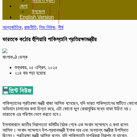
ফিচার ও ভ্রমণ
জেলা
উপজেলা
English Version
আন্তর্জাতিক
,
রাজনীতি
,
লিড নিউজ
,
শীর্ষ
ভারতকে কঠোর হুঁশিয়ারি পাকিস্তানি প্রতিরক্ষামন্ত্রীর
বাংলাকণ্ঠ ডেস্ক
শুক্রবার, ২৫ এপ্রিল, ২০২৫
২১৪ বার পড়া হয়েছে
পাকিস্তানের প্রতিরক্ষা মন্ত্রী খাজা আসিফ বলেছেন, যদি ভারত পাকিস্তানের মাটিতে কোনো
অভিযান চালানোর কথা চিন্তা করে, এটা কোনো ভুল বোঝাবুঝির মধ্যে থাকা উচিত নয়।
ভারতকে এর পরিণাম ভোগ করতে হবে।
ইসলামাবাদে জাতীয় নিরাপত্তা কমিটির বৈঠক শেষে এক সংবাদ সম্মেলনে এ কথা বলেন
আসিফ। সংবাদ সম্মেলনে উপ-প্রধানমন্ত্রী ইশাক দার এবং অন্যান্য মন্ত্রীরা উপস্থিত
ছিলেন। প্রতিরক্ষা মন্ত্রী আসিফ বলেন, যদি পাকিস্তানি নাগরিকরা নিরাপদ না থাকেন,