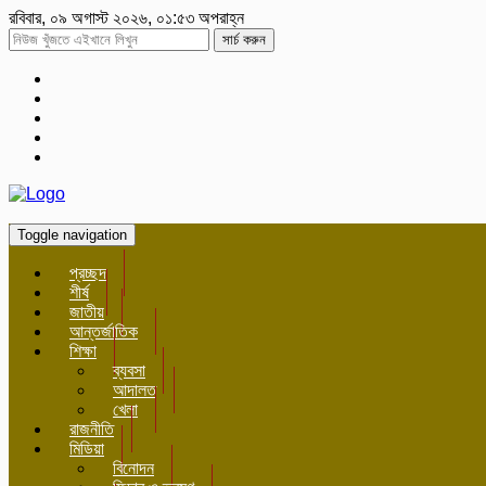
রবিবার, ০৯ অগাস্ট ২০২৬, ০১:৫৩ অপরাহ্ন
সার্চ করুন
Toggle navigation
প্রচ্ছদ
শীর্ষ
জাতীয়
আন্তর্জাতিক
শিক্ষা
ব্যবসা
আদালত
খেলা
রাজনীতি
মিডিয়া
বিনোদন