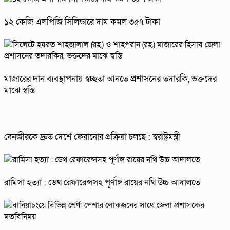
১২ কেজি এলপিজি সিলিন্ডারে দাম কমল ৩৫৭ টাকা
মাজারের দান ব্যবস্থাপনায় স্বচ্ছতা আনতে প্রশাসনের তদারকি, ভক্তদের
মাঝে স্বস্তি
বেনজীরকে দ্রুত দেশে ফেরানোর প্রক্রিয়া চলছে : স্বরাষ্ট্রমন্ত্রী
রামিসা হত্যা : ডেথ রেফারেন্সসহ পূর্ণাঙ্গ রায়ের নথি উচ্চ আদালতে