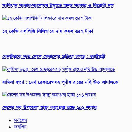
সংবিধান সংস্কার-সংশোধন ইস্যুতে অনড় সরকার ও বিরোধী দল
১২ কেজি এলপিজি সিলিন্ডারে দাম কমল ৩৫৭ টাকা
বেনজীরকে দ্রুত দেশে ফেরানোর প্রক্রিয়া চলছে : স্বরাষ্ট্রমন্ত্রী
রামিসা হত্যা : ডেথ রেফারেন্সসহ পূর্ণাঙ্গ রায়ের নথি উচ্চ আদালতে
দেশের সব উপজেলা স্বাস্থ্য কমপ্লেক্স হচ্ছে ১০১ শয্যার
সর্বশেষ
জনপ্রিয়