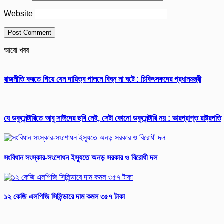
Website
আরো খবর
রাজনীতি করতে গিয়ে যেন দায়িত্ব পালনে বিঘ্ন না ঘটে : চিকিৎসকদের প্রধানমন্ত্রী
যে ডকুমেন্টারিতে আবু সাঈদের ছবি নেই, সেটা কোনো ডকুমেন্টারি নয় : ভারপ্রাপ্ত রাষ্ট্রপতি
সংবিধান সংস্কার-সংশোধন ইস্যুতে অনড় সরকার ও বিরোধী দল
১২ কেজি এলপিজি সিলিন্ডারে দাম কমল ৩৫৭ টাকা