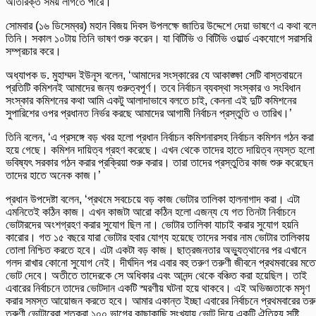
অতিরিক্ত সময় লাগতে পারে।’
সোমবার (১৬ ডিসেম্বর) মহান বিজয় দিবস উপলক্ষে জাতির উদ্দেশে দেয়া ভাষণে এ কথা বল
তিনি। সকাল ১০টায় তিনি ভাষণ শুরু করেন। যা বিটিভি ও বিটিভি ওয়ার্ল্ড একযোগে সরাসরি
সম্প্রচার করে।
অধ্যাপক ড. মুহাম্মদ ইউনূস বলেন, ‘আমাদের সংস্কারের যে আকাঙ্ক্ষা সেটি বাস্তবায়নে
প্রতিটি কমিশনই আমাদের জন্য গুরুত্বপূর্ণ। তবে নির্বাচন ব্যবস্থা সংস্কার ও সংবিধান
সংস্কার কমিশনের কথা আমি একটু আলাদাভাবে বলতে চাই, কেননা এই দুটি কমিশনের
সুপারিশের ওপর প্রধানত নির্ভর করছে আমাদের আগামী নির্বাচন প্রস্তুতি ও তারিখ।’
তিনি বলেন, ‘এ প্রসঙ্গে বড় খবর হলো প্রধান নির্বাচন কমিশনারসহ নির্বাচন কমিশন গঠন করা
হয়ে গেছে। কমিশন দায়িত্ব গ্রহণ করেছে। এখন থেকে তাদের হাতে দায়িত্ব ন্যস্ত হলো
ভবিষ্যৎ সরকার গঠন করার প্রক্রিয়া শুরু করার। তারা তাদের প্রস্তুতির কাজ শুরু করেছে
তাদের হাতে অনেক কাজ।’
প্রধান উপদেষ্টা বলেন, ‘প্রথমে সবচেয়ে বড় কাজ ভোটার তালিকা হালনাগাদ করা। এটা
এমনিতেই কঠিন কাজ। এখন কাজটা আরো কঠিন হলো এজন্য যে গত তিনটা নির্বাচনে
ভোটারদের অংশগ্রহণ করার সুযোগ ছিল না। ভোটার তালিকা যাচাই করার সুযোগ হয়নি
কারোর। গত ১৫ বছরে যারা ভোটার হবার যোগ্য হয়েছে তাদের সবার নাম ভোটার তালিকায়
তোলা নিশ্চিত করতে হবে। এটা একটা বড় কাজ। ছাত্রজনতার অভ্যুত্থানের পর এখানে
গলদ রাখার কোনো সুযোগ নেই। দীর্ঘদিন পর এবার বহু তরুণ তরুণী জীবনে প্রথমবারের মত
ভোট দেবে। অতীতে তাদেরকে সে অধিকার এবং আনন্দ থেকে বঞ্চিত করা হয়েছিল। তাই
এবারের নির্বাচনে তাদের ভোটদান একটি স্মরণীয় ঘটনা হয়ে থাকবে। এই অভিজ্ঞতাকে মসৃণ
করার সমস্ত আয়োজন করতে হবে। আমার একান্ত ইচ্ছা এবারের নির্বাচনে প্রথমবারের তর
তরুণী ভোটারেরা শতকরা ১০০ ভাগের কাছাকাছি সংখ্যায় ভোট দিয়ে একটি ঐতিহ্য সৃষ্টি