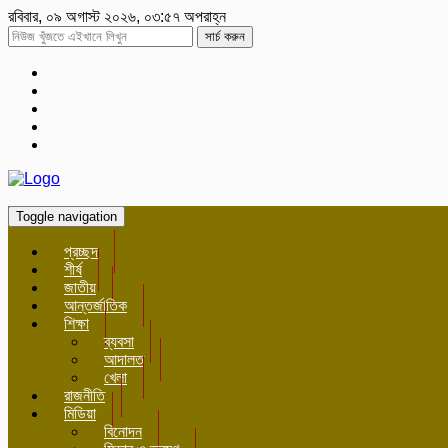
রবিবার, ০৯ অগাস্ট ২০২৬, ০৩:৫৭ অপরাহ্ন
সার্চ করুন
Toggle navigation
প্রচ্ছদ
শীর্ষ
জাতীয়
আন্তর্জাতিক
শিক্ষা
ব্যবসা
আদালত
খেলা
রাজনীতি
মিডিয়া
বিনোদন