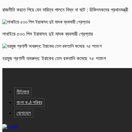
রাজনীতি করতে গিয়ে যেন দায়িত্ব পালনে বিঘ্ন না ঘটে : চিকিৎসকদের প্রধানমন্ত্রী
লাখাইয়ে ৫৩৩ পিস ইয়াবাসহ দুই মাদক ব্যবসায়ী গ্রেপ্তার
হরমুজ প্রণালী অবরুদ্ধ: ইরাকের তেল রফতানি কমেছে ৭৫ শতাংশ
নীতিমালা
বাংলা কণ্ঠ পরিবার
যোগাযোগ