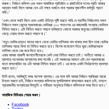
করুক। নির্বাচন কমিশন এবং সকল সামাজিক প্রতিষ্ঠান ও রাজনৈতিক দলের প্রতি আমার
আহ্বান সবাই মিলে আমরা যেন এই লক্ষ্য অর্জনে নানা প্রকার সৃজনশীল কর্মসূচি গ্রহণ
করি।’
‘এখন থেকে সবাই মিলে এমন একটা ঐতিহ্য সৃষ্টি করতে পারি যে স্থানীয় নির্বাচনসহ সকল
নির্বাচনে সকল কেন্দ্রে প্রথমবারের ভোটাররা ১০০ শতাংশের এর কাছাকাছি সংখ্যায় ভোটদান
নিশ্চিত করবে। এটা নিশ্চিত করতে পারলে ভবিষ্যতে কোনো সরকার মানুষের ভোটাধিকার
কেড়ে নেয়ার সাহস করতে পারবে না।’
‘নতুন ভোটার ছাড়াও যাদের আগে থেকে ভোটার তালিকায় নাম থাকার কথা ছিল তারা ভোটার
তালিকায় আছে কিনা তা নিশ্চিত করতে হবে। বিশেষ মনোযোগ দিয়ে ভুয়া ভোটারদেরকে
তালিকা থেকে বের করে দিতে হবে।
এবার আমরা প্রবাসী বাংলাদেশীদেরকে ভোট দেয়া নিশ্চিত করতে চাই। অতীতে আমরা এ
ব্যাপারে অনেকবার আশ্বাসের কথা শুনেছি। এই সরকারের আমলে এটা যেন প্রথমবারের
মতো বাস্তবায়িত হয় এটা আমরা নিশ্চিত করতে চাই। এর জন্য একটা নির্ভরযোগ্য ব্যবস্থা
করতে হবে।’
তিনি বলেন, সবকিছুই সময় সাপেক্ষ ব্যাপার। এর সঙ্গে যদি আমরা নির্বাচন প্রক্রিয়া আরো
উন্নত করতে চাই, নির্বাচন সংস্কার কমিশনের সুপারিশমালা বাস্তবায়ন করতে চাই, তাহলে
প্রয়োজনীয় সংস্কারের বিস্তৃতি ও গভীরতা অনুসারে নির্বাচন কমিশনকে সময় দিতে হবে।’
সামাজিক মিডিয়ায় শেয়ার করুন।
Facebook
Twitter