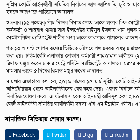
সুপ্রিম কোর্টে আইনজীবী সমিতির নির্বাচনে জাল-জালিয়াতি, চুরি ও ম
হককে কারাগারে পাঠিয়েছে আদালত।
শুক্রবার (১৫ নভেম্বর) পাঁচ দিনের রিমান্ড শেষে তাকে ঢাকার চিফ মেট
কর্মকর্তা ও শাহবাগ থানার সাব ইন্সপেক্টর মাইনুল ইসলাম খান পুল
মেট্টোপলিটন ম্যাজিস্ট্রেট শাহীন রেজা তাকে কারাগারে পাঠানোর আদেশ
গত ১৩ আগস্ট গোপন তথ্যের ভিত্তিতে নৌপথে পলায়নরত অবস্থায় রাজ
করা হয়। নিউমার্কেট এলাকায় দোকান কর্মচারী শাহজাহান আলীকে (
রিমান্ড মঞ্জুর করেন ঢাকার মেট্রোপলিটন ম্যাজিস্ট্রেট আদালত। এরপর 
মামলায় তাকে ৫ দিনের রিমান্ড মঞ্জুর করেন আদালত।
মামলার এজাহারে বলা হয়, ২০১৯ সালের ১৫ মার্চ সুপ্রিম কোর্ট আইনজ
অডিটোরিয়াম থেকে আইনজীবীদের বের করে দেয়। এরপর নির্বাচন কমিশ
নির্বাচিত ঘোষণা করে। এ ঘটনায় সাবেক আইনমন্ত্রী আনিসুল হকসহ ৪০ জ
কোর্ট আইনজীবী সমিতির কার্যনির্বাহী সদস্য এবি এম ইব্রাহীম খলীল।
সামাজিক মিডিয়ায় শেয়ার করুন।
Facebook
Twitter
Digg
Linkedin