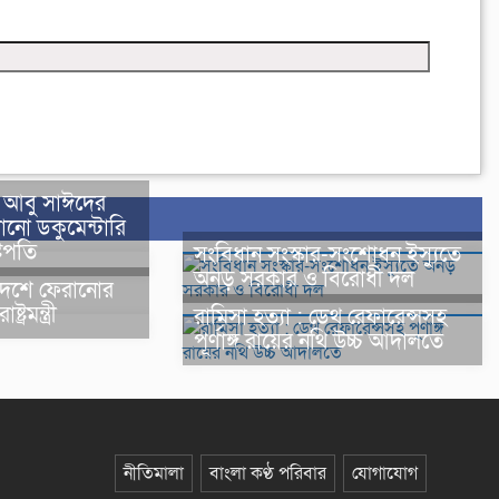
ে আবু সাঈদের
োনো ডকুমেন্টারি
ট্রপতি
সংবিধান সংস্কার-সংশোধন ইস্যুতে
অনড় সরকার ও বিরোধী দল
 দেশে ফেরানোর
ট্রমন্ত্রী
রামিসা হত্যা : ডেথ রেফারেন্সসহ
পূর্ণাঙ্গ রায়ের নথি উচ্চ আদালতে
নীতিমালা
বাংলা কণ্ঠ পরিবার
যোগাযোগ