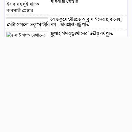
ব্যবসায়ী গ্রেপ্তার
যে ডকুমেন্টারিতে আবু সাঈদের ছবি নেই,
সেটা কোনো ডকুমেন্টারি নয় : ভারপ্রাপ্ত রাষ্ট্রপতি
জুলাই গণঅভ্যুত্থানের দ্বিতীয় বর্ষপূর্তি
উপলক্ষে বানিয়াচংয়ে ১১ দলীয় ঐক্যের
গণমিছিল ও সমাবেশ
সংবিধান সংস্কার-সংশোধন ইস্যুতে অনড়
সরকার ও বিরোধী দল
বানিয়াচংয়ে জাতীয় পল্লী উন্নয়ন দিবস
পালিত
১২ কেজি এলপিজি সিলিন্ডারে দাম কমল
৩৫৭ টাকা