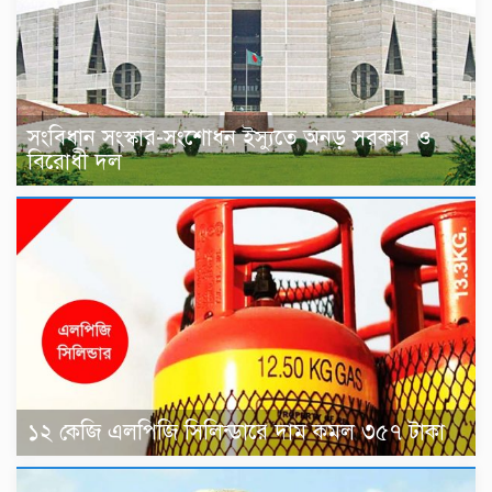
সংবিধান সংস্কার-সংশোধন ইস্যুতে অনড় সরকার ও
বিরোধী দল
১২ কেজি এলপিজি সিলিন্ডারে দাম কমল ৩৫৭ টাকা