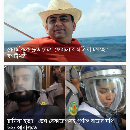
বেনজীরকে দ্রুত দেশে ফেরানোর প্রক্রিয়া চলছে :
স্বরাষ্ট্রমন্ত্রী
রামিসা হত্যা : ডেথ রেফারেন্সসহ পূর্ণাঙ্গ রায়ের নথি
উচ্চ আদালতে