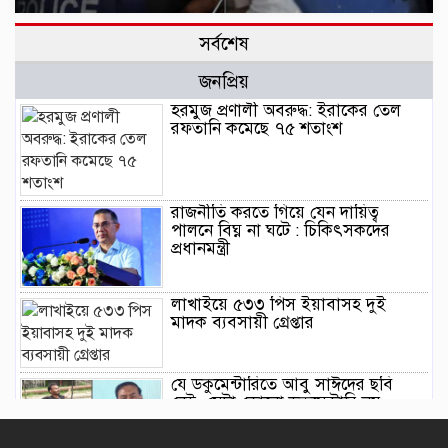
সর্বশেষ
জনপ্রিয়
হরমুজ প্রণালী অবরুদ্ধ: ইরাকের তেল
রফতানি কমেছে ৭৫ শতাংশ
রাজনীতি করতে গিয়ে যেন দায়িত্ব
পালনে বিঘ্ন না ঘটে : চিকিৎসকদের
প্রধানমন্ত্রী
লাখাইয়ে ৫৩৩ পিস ইয়াবাসহ দুই
মাদক ব্যবসায়ী গ্রেপ্তার
যে ডকুমেন্টারিতে আবু সাঈদের ছবি
নেই, সেটা কোনো ডকুমেন্টারি নয় :
ভারপ্রাপ্ত রাষ্ট্রপতি