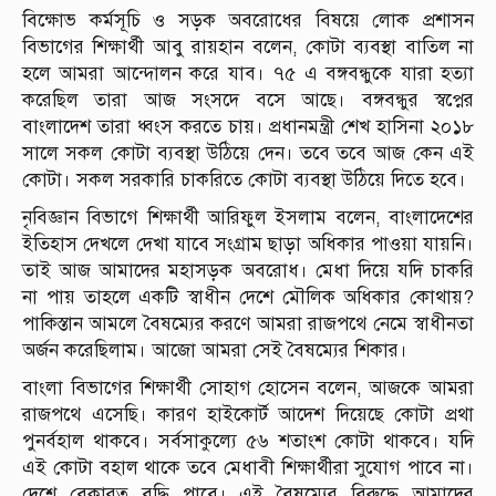
বিক্ষোভ কর্মসূচি ও সড়ক অবরোধের বিষয়ে লোক প্রশাসন
বিভাগের শিক্ষার্থী আবু রায়হান বলেন, কোটা ব্যবস্থা বাতিল না
হলে আমরা আন্দোলন করে যাব। ৭৫ এ বঙ্গবন্ধুকে যারা হত্যা
করেছিল তারা আজ সংসদে বসে আছে। বঙ্গবন্ধুর স্বপ্নের
বাংলাদেশ তারা ধ্বংস করতে চায়। প্রধানমন্ত্রী শেখ হাসিনা ২০১৮
সালে সকল কোটা ব্যবস্থা উঠিয়ে দেন। তবে তবে আজ কেন এই
কোটা। সকল সরকারি চাকরিতে কোটা ব্যবস্থা উঠিয়ে দিতে হবে।
নৃবিজ্ঞান বিভাগে শিক্ষার্থী আরিফুল ইসলাম বলেন, বাংলাদেশের
ইতিহাস দেখলে দেখা যাবে সংগ্রাম ছাড়া অধিকার পাওয়া যায়নি।
তাই আজ আমাদের মহাসড়ক অবরোধ। মেধা দিয়ে যদি চাকরি
না পায় তাহলে একটি স্বাধীন দেশে মৌলিক অধিকার কোথায়?
পাকিস্তান আমলে বৈষম্যের করণে আমরা রাজপথে নেমে স্বাধীনতা
অর্জন করেছিলাম। আজো আমরা সেই বৈষম্যের শিকার।
বাংলা বিভাগের শিক্ষার্থী সোহাগ হোসেন বলেন, আজকে আমরা
রাজপথে এসেছি। কারণ হাইকোর্ট আদেশ দিয়েছে কোটা প্রথা
পুনর্বহাল থাকবে। সর্বসাকুল্যে ৫৬ শতাংশ কোটা থাকবে। যদি
এই কোটা বহাল থাকে তবে মেধাবী শিক্ষার্থীরা সুযোগ পাবে না।
দেশে বেকারত্ব বৃদ্ধি পাবে। এই বৈষম্যের বিরুদ্ধে আমাদের