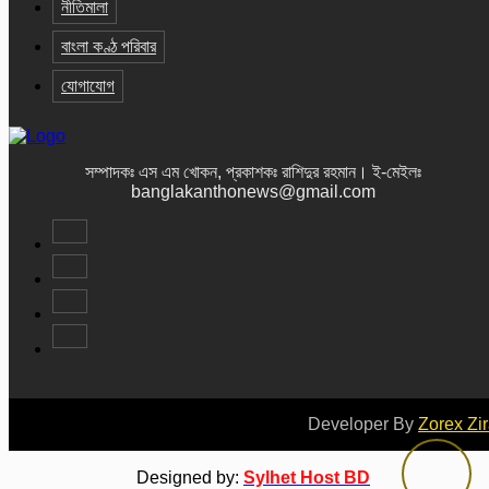
নীতিমালা
বাংলা কণ্ঠ পরিবার
যোগাযোগ
সম্পাদকঃ এস এম খোকন, প্রকাশকঃ রাশিদুর রহমান
।
ই-মেইলঃ
banglakanthonews@gmail.com
Developer By
Zorex Zi
Designed by:
Sylhet Host BD