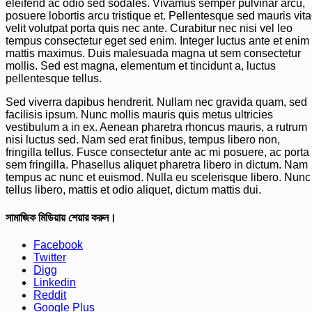
eleifend ac odio sed sodales. Vivamus semper pulvinar arcu,
posuere lobortis arcu tristique et. Pellentesque sed mauris vit
velit volutpat porta quis nec ante. Curabitur nec nisi vel leo
tempus consectetur eget sed enim. Integer luctus ante et enim
mattis maximus. Duis malesuada magna ut sem consectetur
mollis. Sed est magna, elementum et tincidunt a, luctus
pellentesque tellus.
Sed viverra dapibus hendrerit. Nullam nec gravida quam, sed
facilisis ipsum. Nunc mollis mauris quis metus ultricies
vestibulum a in ex. Aenean pharetra rhoncus mauris, a rutrum
nisi luctus sed. Nam sed erat finibus, tempus libero non,
fringilla tellus. Fusce consectetur ante ac mi posuere, ac porta
sem fringilla. Phasellus aliquet pharetra libero in dictum. Nam
tempus ac nunc et euismod. Nulla eu scelerisque libero. Nunc
tellus libero, mattis et odio aliquet, dictum mattis dui.
সামাজিক মিডিয়ায় শেয়ার করুন।
Facebook
Twitter
Digg
Linkedin
Reddit
Google Plus