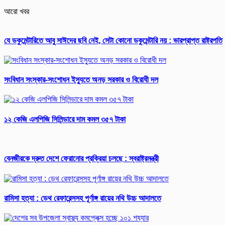
আরো খবর
যে ডকুমেন্টারিতে আবু সাঈদের ছবি নেই, সেটা কোনো ডকুমেন্টারি নয় : ভারপ্রাপ্ত রাষ্ট্রপতি
সংবিধান সংস্কার-সংশোধন ইস্যুতে অনড় সরকার ও বিরোধী দল
১২ কেজি এলপিজি সিলিন্ডারে দাম কমল ৩৫৭ টাকা
বেনজীরকে দ্রুত দেশে ফেরানোর প্রক্রিয়া চলছে : স্বরাষ্ট্রমন্ত্রী
রামিসা হত্যা : ডেথ রেফারেন্সসহ পূর্ণাঙ্গ রায়ের নথি উচ্চ আদালতে