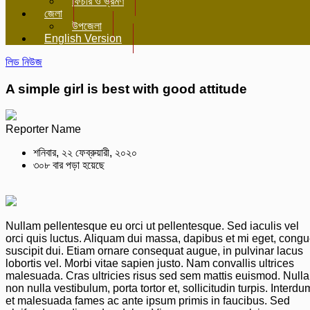
ফিচার ও ভ্রমণ
জেলা
উপজেলা
English Version
লিড নিউজ
A simple girl is best with good attitude
Reporter Name
শনিবার, ২২ ফেব্রুয়ারী, ২০২০
৩০৮ বার পড়া হয়েছে
Nullam pellentesque eu orci ut pellentesque. Sed iaculis vel
orci quis luctus. Aliquam dui massa, dapibus et mi eget, cong
suscipit dui. Etiam ornare consequat augue, in pulvinar lacus
lobortis vel. Morbi vitae sapien justo. Nam convallis ultrices
malesuada. Cras ultricies risus sed sem mattis euismod. Nulla
non nulla vestibulum, porta tortor et, sollicitudin turpis. Interdu
et malesuada fames ac ante ipsum primis in faucibus. Sed