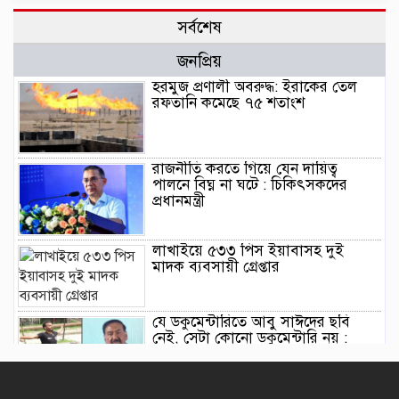
সর্বশেষ
জনপ্রিয়
হরমুজ প্রণালী অবরুদ্ধ: ইরাকের তেল
রফতানি কমেছে ৭৫ শতাংশ
রাজনীতি করতে গিয়ে যেন দায়িত্ব
পালনে বিঘ্ন না ঘটে : চিকিৎসকদের
প্রধানমন্ত্রী
লাখাইয়ে ৫৩৩ পিস ইয়াবাসহ দুই
মাদক ব্যবসায়ী গ্রেপ্তার
যে ডকুমেন্টারিতে আবু সাঈদের ছবি
নেই, সেটা কোনো ডকুমেন্টারি নয় :
ভারপ্রাপ্ত রাষ্ট্রপতি