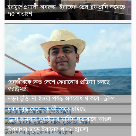
হরমুজ প্রণালী অবরুদ্ধ: ইরাকের তেল রফতানি কমেছে
৭৫ শতাংশ
বেনজীরকে দ্রুত দেশে ফেরানোর প্রক্রিয়া চলছে :
স্বরাষ্ট্রমন্ত্রী
নতুন চুক্তি না হওয়া পর্যন্ত অবরোধ থাকবে : ট্রাম্প
ইরান যুদ্ধ থেকে কে কী পেতে চাইছে
ড্রোন হামলায় দুবাইয়ের মার্কিন দূতাবাসে আগুন
উপসাগর-জুড়ে ইরানের পাল্টা হামলা