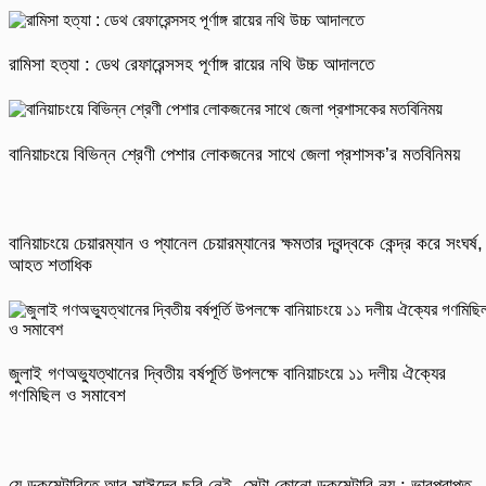
রামিসা হত্যা : ডেথ রেফারেন্সসহ পূর্ণাঙ্গ রায়ের নথি উচ্চ আদালতে
বানিয়াচংয়ে বিভিন্ন শ্রেণী পেশার লোকজনের সাথে জেলা প্রশাসক’র মতবিনিময়
বানিয়াচংয়ে চেয়ারম্যান ও প্যানেল চেয়ারম্যানের ক্ষমতার দ্বন্দ্বকে কেন্দ্র করে সংঘর্ষ,
আহত শতাধিক
জুলাই গণঅভ্যুত্থানের দ্বিতীয় বর্ষপূর্তি উপলক্ষে বানিয়াচংয়ে ১১ দলীয় ঐক্যের
গণমিছিল ও সমাবেশ
যে ডকুমেন্টারিতে আবু সাঈদের ছবি নেই, সেটা কোনো ডকুমেন্টারি নয় : ভারপ্রাপ্ত