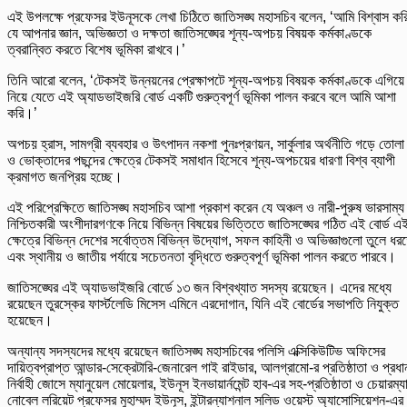
এই উপলক্ষে প্রফেসর ইউনূসকে লেখা চিঠিতে জাতিসঙ্ঘ মহাসচিব বলেন, ‘আমি বিশ্বাস কর
যে আপনার জ্ঞান, অভিজ্ঞতা ও দক্ষতা জাতিসঙ্ঘের শূন্য-অপচয় বিষয়ক কর্মকাণ্ডকে
ত্বরান্বিত করতে বিশেষ ভূমিকা রাখবে।’
তিনি আরো বলেন, ‘টেকসই উন্নয়নের প্রেক্ষাপটে শূন্য-অপচয় বিষয়ক কর্মকাণ্ডকে এগিয়ে
নিয়ে যেতে এই অ্যাডভাইজরি বোর্ড একটি গুরুত্বপূর্ণ ভূমিকা পালন করবে বলে আমি আশা
করি।’
অপচয় হ্রাস, সামগ্রী ব্যবহার ও উৎপাদন নকশা পুনঃপ্রণয়ন, সার্কুলার অর্থনীতি গড়ে তোলা
ও ভোক্তাদের পছন্দের ক্ষেত্রে টেকসই সমাধান হিসেবে শূন্য-অপচয়ের ধারণা বিশ্ব ব্যাপী
ক্রমাগত জনপ্রিয় হচ্ছে।
এই পরিপ্রেক্ষিতে জাতিসঙ্ঘ মহাসচিব আশা প্রকাশ করেন যে অঞ্চল ও নারী-পুরুষ ভারসাম্য
নিশ্চিতকারী অংশীদারগণকে নিয়ে বিভিন্ন বিষয়ের ভিত্তিতে জাতিসঙ্ঘের গঠিত এই বোর্ড এ
ক্ষেত্রে বিভিন্ন দেশের সর্বোত্তম বিভিন্ন উদ্যোগ, সফল কাহিনী ও অভিজ্ঞাগুলো তুলে ধর
এবং স্থানীয় ও জাতীয় পর্যায়ে সচেতনতা বৃদ্ধিতে গুরুত্বপূর্ণ ভূমিকা পালন করতে পারবে।
জাতিসঙ্ঘের এই অ্যাডভাইজরি বোর্ডে ১৩ জন বিশ্বখ্যাত সদস্য রয়েছেন। এদের মধ্যে
রয়েছেন তুরস্কের ফার্স্টলেডি মিসেস এমিনে এরদোগান, যিনি এই বোর্ডের সভাপতি নিযুক্ত
হয়েছেন।
অন্যান্য সদস্যদের মধ্যে রয়েছেন জাতিসঙ্ঘ মহাসচিবের পলিসি এক্সিকিউটিভ অফিসের
দায়িত্বপ্রাপ্ত আন্ডার-সেক্রেটারি-জেনারেল গাই রাইডার, আলগ্রামো-র প্রতিষ্ঠাতা ও প্রধা
নির্বাহী জোসে ম্যানুয়েল মোয়েলার, ইউনূস ইনভায়ার্নমেন্ট হাব-এর সহ-প্রতিষ্ঠাতা ও চেয়ারম্য
নোবেল লরিয়েট প্রফেসর মুহাম্মদ ইউনূস, ইন্টারন্যাশনাল সলিড ওয়েস্ট অ্যাসোসিয়েশন-এর