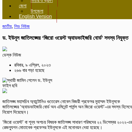
ফিচার ও ভ্রমণ
জেলা
উপজেলা
English Version
জাতীয়
,
লিড নিউজ
ড. ইউনূস জাতিসঙ্ঘের ‘জিরো ওয়েস্ট অ্যাডভাইজরি বোর্ড’ সদস্য নিযুক্ত
ডেস্ক নিউজ
রবিবার, ৯ এপ্রিল, ২০২৩
২৬৬ বার পড়া হয়েছে
ফাইল ছবি
জাতিসঙ্ঘ মহাসচিব অ্যান্টোনিও গুতেরেস নোবেল বিজয়ী প্রফেসর মুহাম্মদ ইউনূসকে
জাতিসঙ্ঘের ‘অ্যাডভাইজরি বোর্ড অব এমিনেন্ট পার্সন্স অন জিরো ওয়েস্ট’-এর সদস্য হিসেবে
নিয়োগ দিয়েছেন।
‘জিরো ওয়েস্ট’ বা শূন্য অপচয় বিষয়ক জাতিসঙ্ঘ সাধারণ পরিষদের ২২ ডিসেম্বর ২০২২-এ
রেজল্যুশন মোতাবেক প্রফেসর ইউনূসকে এই মনোনয়ন দেয়া হয়েছে।