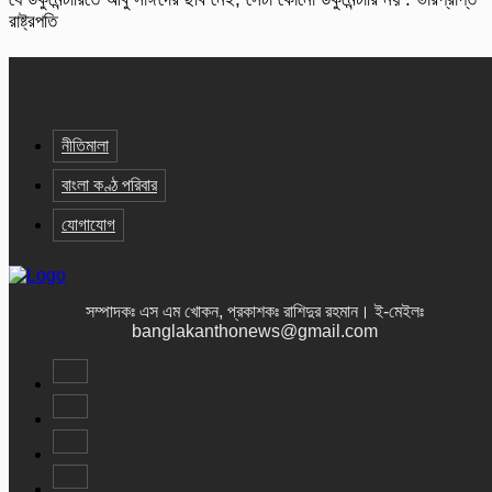
রাষ্ট্রপতি
নীতিমালা
বাংলা কণ্ঠ পরিবার
যোগাযোগ
সম্পাদকঃ এস এম খোকন, প্রকাশকঃ রাশিদুর রহমান
।
ই-মেইলঃ
banglakanthonews@gmail.com