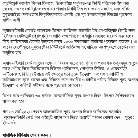
প্রেসিডেন্ট কার্লোস সিলভা ফিলহো, ইকোনমিয়া সার্কুলার-এর নির্বাহী পরিচালক মিস লরা
রেয়েস, দ্য ওয়েস্ট ট্রান্সফরমার্স-এর প্রধান নির্বাহী মিস লারা ভ্যান ড্রুটেন, এবং মার্কিন
যুক্তরাষ্ট্রের দেলাওয়ারে বিশ্ববিদ্যালয়ের এনার্জি এন্ড দ্য ইনভায়ার্নমেন্ট বিষয়ের প্রফেসর
সালীম আলী।
অ্যাডভাইজরি বোর্ডের আহ্বায়ক হিসেবে জাতিসঙ্ঘ মহাসচিব ইউএন-হাবিট্যাট (জাতি সঙ্ঘ
হিউম্যান সেটলমেন্ট প্রোগ্রাম) ও জাতি সঙ্ঘ পরিবেশ কর্মসূচির সহায়তায় বোর্ড সদস্যদের
নিয়ে জাতিসঙ্ঘের টেকসই উন্নয়ন লক্ষ্য ২০৩০ সফলভাবে অর্জনের প্রত্যাশা করছেন। এ
বছরের সেপ্টেম্বরে যুক্তরাষ্ট্রের নিউইয়র্কে জাতিসঙ্ঘ মহাসচিবের অংশগ্রহণে বোর্ডের সভা
অনুষ্ঠিত হবে।
অ্যাডভাইজরি বোর্ড মানুষের মধ্যে এ বিষয়ক সচেতনতা বৃদ্ধি ও প্রাসঙ্গিক তথ্যসমূহ মানুষে
কাছে পৌঁছে দিতে নিয়মিতভাবে বিভিন্ন প্রতিবেদন, সোশ্যাল মিডিয়া, ও ওয়েবসাইট
আর্টিকেলসহ বিভিন্ন উপায়ে এই ক্ষেত্রে সর্বোত্তম উদ্যোগ এবং সফল কাহিনী ও
অভিজ্ঞাগুলো তুলে ধরবেন এবং বিভিন্ন দেশে স্থানীয় ও জাতীয় পর্যায়ে বিভিন্ন শূন্য-অপচয়
উদ্যোগ ও কারিগরী সমীক্ষার পক্ষে প্রচারণা চালাবেন।
বিশেষ করে প্রতিবছর ৩০ মার্চকে ‘আন্তর্জাতিক শূন্য-অপচয় দিবস’ হিসেবে বৈশ্বিকভাবে
পালন করা হবে।
গত ৩০ মার্চ ২০২৩ প্রথম আন্তর্জাতিক শূন্য-অপচয় দিবসে জাতিসঙ্ঘ মহাসচিব
‘অ্যাডভাইজরি বোর্ড অব এমিনেন্ট পার্সন্স অন জিরো ওয়েস্ট’ গঠনের ঘোষণা দেন। সূত্র :
ইউএনবি
সামাজিক মিডিয়ায় শেয়ার করুন।