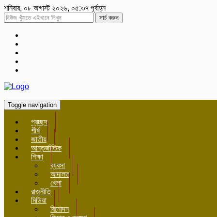
শনিবার, ০৮ অগাস্ট ২০২৬, ০৫:৩৭ পূর্বাহ্ন
সার্চ করুন
Toggle navigation
প্রচ্ছদ
শীর্ষ
জাতীয়
আন্তর্জাতিক
শিক্ষা
ব্যবসা
আদালত
খেলা
রাজনীতি
মিডিয়া
বিনোদন