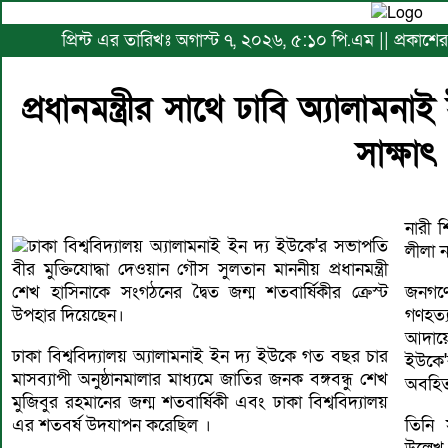
প্রিন্ট এর তারিখঃ অগাস্ট ৭, ২০২৬, ৫:১০ পি.এম || প্রকাশ
প্রধানমন্ত্রীর সাথে ঢাবি অ্যালাম
সাক্ষাৎ
নারী শ
ঢাকা বিশ্ববিদ্যালয় অ্যালামনাই ইন দ্য ইউকে'র সভাপতি
লীলা ন
বীর মুক্তিযোদ্ধা দেওয়ান গৌস সুলতান মাননীয় প্রধানমন্ত্রী
শেখ হাসিনাকে সংগঠনের দ্বৈত জন্ম শতবার্ষিকীর ক্রেস্ট
জনগণে
উপহার দিয়েছেন।
গণহত্
আদায়ে
ঢাকা বিশ্ববিদ্যালয় অ্যালামনাই ইন দ্য ইউকে গত বছর চার
ইউকে'
মাসব্যাপী অনুষ্ঠানমালার মাধ্যমে জাতির জনক বঙ্গবন্ধু শেখ
অবহি
মুজিবুর রহমানের জন্ম শতবার্ষিকী এবং ঢাকা বিশ্ববিদ্যালয়
এর শতবর্ষ উদযাপন করেছিল ।
তিনি স