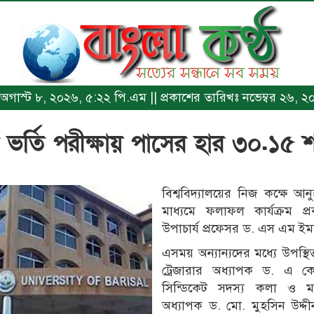
খঃ অগাস্ট ৮, ২০২৬, ৫:২২ পি.এম || প্রকাশের তারিখঃ নভেম্বর ২৬,
 ভর্তি পরীক্ষায় পাসের হার ৩০.১৫ 
বিশ্ববিদ্যালয়ের নিজ কক্ষে আ
মাধ্যমে ফলাফল কার্যক্রম প
উপাচার্য প্রফেসর ড. এস এম ই
এসময় অন্যান্যদের মধ্যে উপস্থি
ট্রেজারার অধ্যাপক ড. এ ক
সিন্ডিকেট সদস্য কলা ও ম
অধ্যাপক ড. মো. মুহসিন উদ্দী