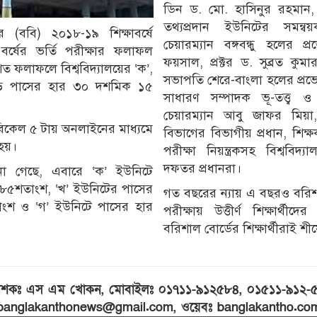
ডিন ড. মো. হাসিনুর রহমান,
তথ্যপ্রদান ইউনিটের সমন্
ের (ববি) ২০১৮-১৯ শিক্ষাবর্ষে
চেয়ারম্যান বঙ্গবন্ধু হলের প
ম বর্ষের ভর্তি পরীক্ষার ফলাফল
ফয়সাল, প্রক্টর ড. সুব্রত কুম
িত ফলাফলে বিশ্ববিদ্যালয়ের ‘ক’,
সভাপতি শেরে-বাংলা হলের প্রভোস
গড় পাসের হার ৩০ দশমিক ১৫
সাধারণ সম্পাদক ভূ-তত্ত্ব 
চেয়ারম্যান আবু জাফর মিয়া, 
বিকেল ৫ টায় অনলাইনের মাধ্যমে
বিভাগের বিভাগীয় প্রধান, শিক্
হয়।
পরীক্ষা নিয়ন্ত্রকসহ বিশ্ববিদ
দফতর প্রধানরা।
 জানা গেছে, এবারে ‘ক’ ইউনিটে
৮৫শতাংশ, ‘খ’ ইউনিটের পাসের
গত বছরের ন্যায় এ বছরও বরিশাল
ংশ ও ‘গ’ ইউনিটে পাসের হার
পরীক্ষায় উত্তীর্ণ শিক্ষার্থী
বরিশাল বোর্ডের শিক্ষার্থীরাই শীর
রকাশকঃ এস এম খোকন, মোবাইলঃ ০১৭১১-৯১২৫৮৪, ০১৫১১-৯১২-
banglakanthonews@gmail.com, ওয়েবঃ banglakantho.co