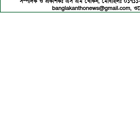
সম্পাদক ও প্রকাশকঃ এস এম খোকন, মোবাইলঃ ০১৭১
banglakanthonews@gmail.com, ওয়