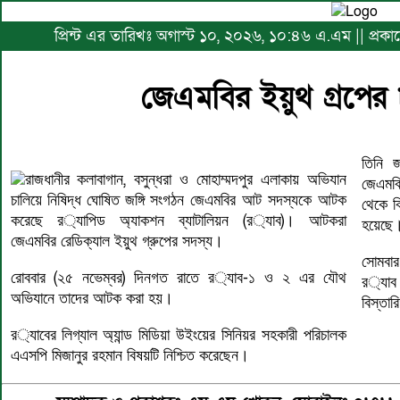
প্রিন্ট এর তারিখঃ অগাস্ট ১০, ২০২৬, ১০:৪৬ এ.এম || প্রক
জেএমবির ইয়ুথ গ্রপে
তিনি
জ
,
রাজধানীর
কলাবাগান
বসুন্ধরা
ও
মোহাম্মদপুর
এলাকায়
অভিযান
জেএমব
চালিয়ে
নিষিদ্ধ
ঘোষিত
জঙ্গি
সংগঠন
জেএমবির
আট
সদস্যকে
আটক
থেকে
ব
(
)
করেছে
র
্যাপিড
অ্যাকশন
ব্যাটালিয়ন
র
্যাব
।
আটকরা
হয়েছে
জেএমবির
রেডিক্যাল
ইয়ুথ
গ্রুপের
সদস্য
।
সোমবার
(
)
-
রোববার
২৫
নভেম্বর
দিনগত
রাতে
র
্যাব
১
ও
২
এর
যৌথ
র
্যাব
অভিযানে
তাদের
আটক
করা
হয়
।
বিস্তার
র
্যাবের
লিগ্যাল
অ্যান্ড
মিডিয়া
উইংয়ের
সিনিয়র
সহকারী
পরিচালক
এএসপি
মিজানুর
রহমান
বিষয়টি
নিশ্চিত
করেছেন
।