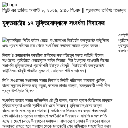
প্রিন্ট এর তারিখঃ অগাস্ট ৮, ২০২৬, ১:৪০ পি.এম || প্রকাশের তারিখঃ নভেম
যুক্তরাষ্ট্রে ১৭ মুক্তিযোদ্ধাকে সংবর্ধনা নিবাফের
একইদিন
ক্যামব্রিজ সিটির ভাইস মেয়র, বাংলাদেশের নিউইর্য়ক কনস্যুলেট কাউন্সিলর
প্রতিয
এবং প্রথম সচিবের হাত থেকে সংবর্ধিতরা সম্মাননা স্মারক গ্রহণ করেন।
পুরস্ক
বাংলাদ
নিবাফ’র চেয়ারপার্সন ফাহমিদা মালিকের সভাপতিত্বে সভায় অতিথি ছিলেন
সংগঠনের প্রতিষ্ঠাতা চেয়ারম্যান নাহিদ সিতারা, নিউ ইংল্যান্ড আওয়ামী লীগের
সভাপতি মুক্তিযোদ্ধা-প্রকৌশলী ইউসুফ চৌধুরী, নিউইয়র্কের কনস্যুলেটর
কাউন্সিলর চৌধুরী পারভীন সুলতানা, মোহাম্মদ শামীম হোসেন।
লিপি দেওয়ানের সঞ্চালনায় সভায় নিবাফ’র নির্বাহী পরিচালক ফারহানা খুরশিদ,
বাংলা স্কুলের শিক্ষক রাজু বড়ুয়া, কামরুন নাহার কান্তা, সমন্বয়কারী পম্পী শীল
প্রমুখ উপস্থিত ছিলেন।
সংবর্ধনার জবাবে সভায় নাসিরুদ্দিন চৌধুরী বলেন, অনেক ত্যাগ-তিতিক্ষার মাধ্যমে
মুক্তিযোদ্ধারা একটি স্বাধীন রাষ্ট এনে দিয়েছে। মুক্তিযোদ্ধাদের রক্তে
বাংলাদেশের লাল-সবুজের পতাকা। বর্তমানে জাতিরজনকের কন্যা প্রধানমন্ত্রী
শেখ হাসিনার নেতৃত্বে বাংলাদেশে অর্থনৈতিক উন্নয়ন ও সামাজিক অগ্রগতি
হচ্ছে। দেশে চলছে উন্নয়নের মহাযজ্ঞ। বাংলাদেশে চলমান উন্নয়নের ধারাকে
অব্যাহত রাখতে হলে প্রবাসে থেকে জননেত্রী শেখ হাসিনাকে সহযোগিতা করার