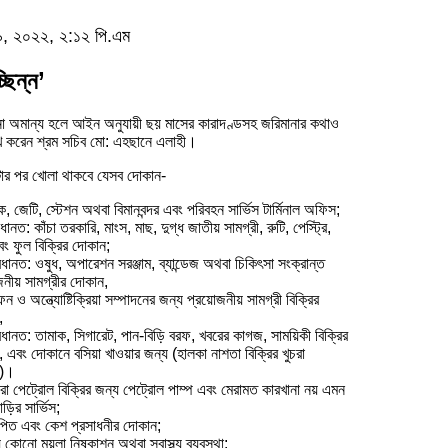
 ১৯, ২০২২, ২:১২ পি.এম
ছিন্ন’
শনা অমান্য হলে আইন অনুযায়ী ছয় মাসের কারাদণ্ডসহ জরিমানার কথাও
খ করেন শ্রম সচিব মো: এহছানে এলাহী।
টার পর খোলা থাকবে যেসব দোকান-
, জেটি, স্টেশন অথবা বিমানবন্দর এবং পরিবহন সার্ভিস টার্মিনাল অফিস;
ধানত: কাঁচা তরকারি, মাংস, মাছ, দুগ্ধ জাতীয় সামগ্রী, রুটি, পেস্ট্রি,
এবং ফুল বিক্রির দোকান;
রধানত: ওষুধ, অপারেশন সরঞ্জাম, ব্যান্ডেজ অথবা চিকিৎসা সংক্রান্ত
জনীয় সামগ্রীর দোকান,
ন ও অন্ত্যোষ্টিক্রিয়া সম্পাদনের জন্য প্রয়োজনীয় সামগ্রী বিক্রির
,
রধানত: তামাক, সিগারেট, পান-বিড়ি বরফ, খবরের কাগজ, সাময়িকী বিক্রির
 এবং দোকানে বসিয়া খাওয়ার জন্য (হালকা নাশতা বিক্রির খুচরা
ন)।
চরা পেট্রোল বিক্রির জন্য পেট্রোল পাম্প এবং মেরামত কারখানা নয় এমন
ড়ির সার্ভিস;
পিত এবং কেশ প্রসাধনীর দোকান;
 কোনো ময়লা নিষ্কাশন অথবা স্বাস্থ্য ব্যবস্থা: