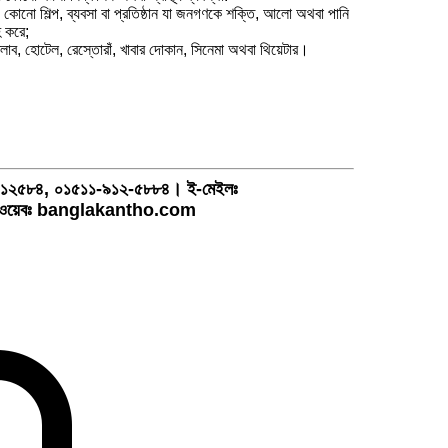
 কোনো শিল্প, ব্যবসা বা প্রতিষ্ঠান যা জনগণকে শক্তি, আলো অথবা পানি
 করে;
লাব, হোটেল, রেস্তোরাঁ, খাবার দোকান, সিনেমা অথবা থিয়েটার।
১-৯১২৫৮৪, ০১৫১১-৯১২-৫৮৮৪। ই-মেইলঃ
য়েবঃ banglakantho.com