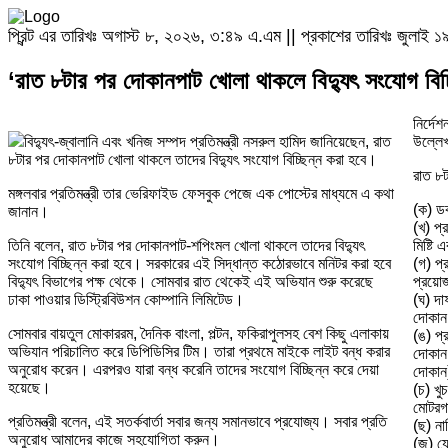
প্রিন্ট এর তারিখঃ অগাস্ট ৮, ২০২৬, ৩:৪৯ এ.এম || প্রকাশের তারিখঃ জুলাই
‘রাত ৮টার পর দোকানপাট খোলা থাকলে বিদ্যুৎ সংযোগ বিচ্
নির্দে
বিদ্যুৎ-জ্বালানি এবং খনিজ সম্পদ প্রতিমন্ত্রী নসরুল হামিদ জানিয়েছেন, রাত
উল্লে
৮টার পর দোকানপাট খোলা থাকলে তাদের বিদ্যুৎ সংযোগ বিচ্ছিন্ন করা হবে।
রাত ৮
মঙ্গলবার প্রতিমন্ত্রী তার ভেরিফাইড ফেসবুক পেজে এক পোস্টের মাধ্যমে এ কথা
(ক) ডক
জানান।
(খ) প্র
তিনি বলেন, রাত ৮টার পর দোকানপাট-শপিংমল খোলা থাকলে তাদের বিদ্যুৎ
মিষ্টি 
সংযোগ বিচ্ছিন্ন করা হবে। সরকারের এই সিদ্ধান্ত কঠোরভাবে মনিটর করা হবে
(গ) প্
বিদ্যুৎ বিভাগের পক্ষ থেকে। সোমবার রাত থেকেই এই অভিযান শুরু করেছে
প্রয়ো
ঢাকা পাওয়ার ডিস্ট্রিবিউশন কোম্পানি লিমিটেড।
(ঘ) দাফ
দোকান
সোমবার বায়তুল মোকাররম, দৈনিক বাংলা, পল্টন, ফকিরাপুলসহ বেশ কিছু এলাকায়
(ঙ) প্
অভিযান পরিচালিত করে ডিপিডিসির টিম। তারা প্রথমে মাইকে লাইট বন্ধ করার
দোকান,
অনুরোধ করেন। এরপরও যারা বন্ধ করেনি তাদের সংযোগ বিচ্ছিন্ন করে দেয়া
দোকা
হয়েছে।
(চ) খু
মোটরগা
প্রতিমন্ত্রী বলেন, এই সতর্কবার্তা সবার জন্য সমানভাবে প্রযোজ্য। সবার প্রতি
(ছ) না
অনুরোধ আমাদের কাজে সহযোগিতা করুন।
(জ) যে