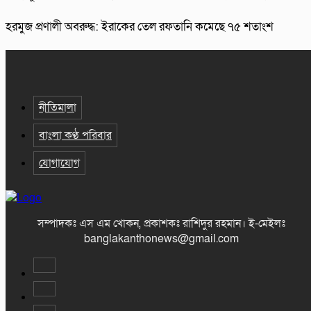
হরমুজ প্রণালী অবরুদ্ধ: ইরাকের তেল রফতানি কমেছে ৭৫ শতাংশ
নীতিমালা
বাংলা কণ্ঠ পরিবার
যোগাযোগ
সম্পাদকঃ এস এম খোকন, প্রকাশকঃ রাশিদুর রহমান
।
ই-মেইলঃ
banglakanthonews@gmail.com