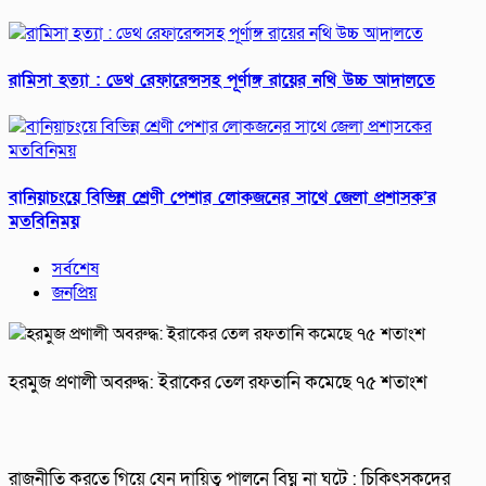
রামিসা হত্যা : ডেথ রেফারেন্সসহ পূর্ণাঙ্গ রায়ের নথি উচ্চ আদালতে
বানিয়াচংয়ে বিভিন্ন শ্রেণী পেশার লোকজনের সাথে জেলা প্রশাসক’র
মতবিনিময়
সর্বশেষ
জনপ্রিয়
হরমুজ প্রণালী অবরুদ্ধ: ইরাকের তেল রফতানি কমেছে ৭৫ শতাংশ
রাজনীতি করতে গিয়ে যেন দায়িত্ব পালনে বিঘ্ন না ঘটে : চিকিৎসকদের