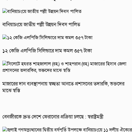
বানিয়াচংয়ে জাতীয় পল্লী উন্নয়ন দিবস পালিত
১২ কেজি এলপিজি সিলিন্ডারে দাম কমল ৩৫৭ টাকা
মাজারের দান ব্যবস্থাপনায় স্বচ্ছতা আনতে প্রশাসনের তদারকি, ভক্তদের
মাঝে স্বস্তি
বেনজীরকে দ্রুত দেশে ফেরানোর প্রক্রিয়া চলছে : স্বরাষ্ট্রমন্ত্রী