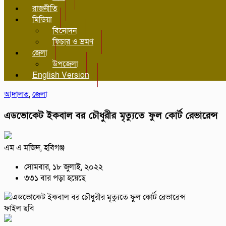
রাজনীতি
মিডিয়া
বিনোদন
ফিচার ও ভ্রমণ
জেলা
উপজেলা
English Version
আদালত
,
জেলা
এডভোকেট ইকবাল বর চৌধুরীর মৃত্যুতে ফুল কোর্ট রেভারেন্স
এম এ মজিদ, হবিগঞ্জ
সোমবার, ১৮ জুলাই, ২০২২
৩৩১ বার পড়া হয়েছে
ফাইল ছবি