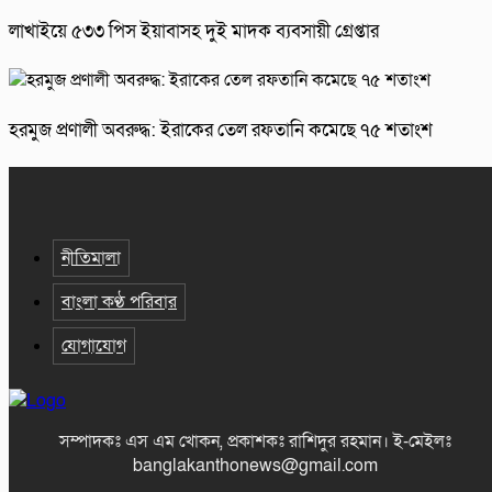
লাখাইয়ে ৫৩৩ পিস ইয়াবাসহ দুই মাদক ব্যবসায়ী গ্রেপ্তার
হরমুজ প্রণালী অবরুদ্ধ: ইরাকের তেল রফতানি কমেছে ৭৫ শতাংশ
নীতিমালা
বাংলা কণ্ঠ পরিবার
যোগাযোগ
সম্পাদকঃ এস এম খোকন, প্রকাশকঃ রাশিদুর রহমান
।
ই-মেইলঃ
banglakanthonews@gmail.com