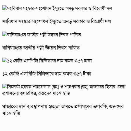
সংবিধান সংস্কার-সংশোধন ইস্যুতে অনড় সরকার ও বিরোধী দল
বানিয়াচংয়ে জাতীয় পল্লী উন্নয়ন দিবস পালিত
১২ কেজি এলপিজি সিলিন্ডারে দাম কমল ৩৫৭ টাকা
মাজারের দান ব্যবস্থাপনায় স্বচ্ছতা আনতে প্রশাসনের তদারকি, ভক্তদের
মাঝে স্বস্তি