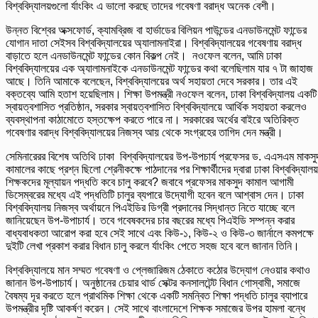
বিশ্ববিদ্যালয়গুলো র্যাংকিং এ ভালো করছে তাদের গবেষণা বরাদ্ধ অনেক বেশী।
উন্নত বিশ্বের অক্সফোর্ড, ক্যামব্রিজ বা হার্ভাডের বিলিয়ন পাউন্ডের এনডাউনমেন্ট ফান্ডের
যোগান দাতা সেইসব বিশ্ববিদ্যালয়ের অ্যালামনাইরা। বিশ্ববিদ্যালয়ের গবেষণায় বরাদ্ধ
বাড়াতে হলে এনডাউনমেন্ট ফান্ডের কোন বিকল্প নেই। নওফেল বলেন, আমি ঢাকা
বিশ্ববিদ্যালয়ের এক অ্যালামনাইকে এনডাউনমেন্ট ফান্ডের কথা বলেছিলাম যার ৭ টা জাহাজ
আছে। তিনি আমাকে বলেছেন, বিশ্ববিদ্যালয়ের অর্থ সহায়তা দেবে সরকার। তার এই
বক্তব্যে আমি হতাশ হয়েছিলাম। শিক্ষা উপমন্ত্রী নওফেল বলেন, ঢাকা বিশ্ববিদ্যালয় একটি
স্বায়ত্বশাসিত প্রতিষ্ঠান, সরকার স্বায়ত্বশাসিত বিশ্ববিদ্যালয়ে আর্থিক সহায়তা করলেও
ব্যবস্থাপনা কাঠামোতে হস্তক্ষেপ করতে পারে না। সরকারের অর্থের বাইরে অতিরিক্ত
গবেষণার বরাদ্ধ বিশ্ববিদ্যালয়ের নিজস্ব আয় থেকে সংগ্রহের তাগিদ দেন মন্ত্রী।
সেমিনারেরর বিশেষ অতিথি ঢাকা বিশ্ববিদ্যালয়ের উপ-উপচার্য প্রফেসর ড. এএসএম মাকসু
কামালের কাছে প্রশ্ন ছিলো শ্রেনীকক্ষে পাঠদানের পর শিক্ষার্থীদের দ্বারা ঢাকা বিশ্ববিদ্যালয়
শিক্ষকদের মূল্যায়ন পদ্ধতি কবে চালু করবে? জবাবে প্রফেসর মাকসুদ কামাল আগামী
ডিসেম্বরের মধ্যে এই পদ্ধতিটি চালুর ব্যপারে উদ্যোগী হবেন বলে আশ্বাস দেন। ঢাকা
বিশ্ববিদ্যালয় নিজস্ব অর্থায়নে পিএইডির ডিগ্রী প্রদানের সিদ্ধান্ত নিতে যাচ্ছে বলে
জানিয়েছেন উপ-উপাচার্য। তবে গবেষকদের চার বছরের মধ্যে পিএইডি সম্পন্ন করার
বাধ্যবাধকতা আরোপ করা হবে সেই সাথে এবং কিউ-১, কিউ-২ ও কিউ-৩ জার্নালে কমপক্ষে
দুইটি লেখা প্রকাশ করার বিধান চালু করলে র্যাংকিং পেতে সহজ হবে বলে জানান তিনি।
বিশ্ববিদ্যালয়ে মান সম্মত গবেষণা ও প্লেজারিজম ঠেকাতে কঠোর উদ্যোগ নেওয়ার কথাও
জানান উপ-উপাচার্য। অনুষ্ঠানের চেয়ার থার্ড সেক্টর কনসালটেন্ট বিধান গোস্বামী, সমাজে
বৈষম্য দূর করতে হলে প্রাথমিক শিক্ষা থেকে একটি সমন্বিত শিক্ষা পদ্ধতি চালুর ব্যাপারে
উপমন্ত্রীর দৃষ্টি আকর্ষণ করেন। সেই সাথে বাংলাদেশে শিক্ষক সমাজের উপর হামলা বন্ধে