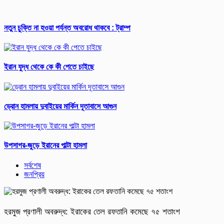
নতুন চুক্তি না হওয়া পর্যন্ত অবরোধ থাকবে : ট্রাম্প
ইরান যুদ্ধ থেকে কে কী পেতে চাইছে
ড্রোন হামলায় দুবাইয়ের মার্কিন দূতাবাসে আগুন
উপসাগর-জুড়ে ইরানের পাল্টা হামলা
সর্বশেষ
জনপ্রিয়
হরমুজ প্রণালী অবরুদ্ধ: ইরাকের তেল রফতানি কমেছে ৭৫ শতাংশ