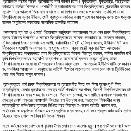
প্রয়োজনে কঠোর আইন প্রনোয়নের দাবী জানান তিনি। যুক্তরাজ্য, যুক্তরাষ্ট্র, অষ্ট্রেলিয়া
কানাডায় কর্মরত শিক্ষক ও পেশাজীবী অ্যলামনাইদের ঢাকা বিশ্ববিদ্যালয়ে খন্ডকালীন কাজের
সুযোগ দিয়ে আন্তর্জাতিক মান বাড়াতে ঢাকা বিশ্ববিদ্যালয়কে প্রস্তাব দিয়েছিলো ঢাকা
বিশ্ববিদ্যালয় ক্লাব ইউকে, সেই প্রস্তাব কার্যকর করায় প্রফেসর মাকসুদ কামালকে ধন্যবা
জানান অনুষ্ঠানের মডারেটর সাংবাদিক তানভীর আহমেদ।
‘অক্সফোর্ড দ্য ইষ্ট ও ওয়েষ্ট’ শিরোনামে ভার্চ্যুয়াল আলোচনায় অংশ নেন ঢাকা বিশ্ববিদ্যালয়
ক্লাব ইউকের উপদেষ্টা ও সাসেক্স বিশ্ববিদ্যালয়ের সাবেক লেকচারার ড. আবদুল হান্নান,
মুক্তিযোদ্ধা সৈয়দ মোজাম্মেল আলী, ব্যারিস্টার চৌধুরী হাফিজুর রহমান, ইউনিভার্সিটি অব
লিংকনের সহযোগী অধ্যাপক ড. মাহফুজ রহমান, প্রধানমন্ত্রী স্কলারশিপে অক্সফোর্ড
বিশ্ববিদ্যালয়ে অধ্যয়নরত ঢাকা বিশ্ববিদ্যালয়ের শিক্ষক মিজানুর রহমান, নাদিরা নাজনিন রাখ
কৃষি বিশ্ববিদ্যালয়ের সহযোগী অধ্যাপক ও অক্সফোর্ড স্কলার অমৃতা পন্ডিত, ঢাকা
বিশ্ববিদ্যালয়ের এসোসিয়েট প্রফেসর সৈয়দ মাসুদ রেজা, মিডলসেক্স ইউনির্ভসিটির লেকচারা
ড. মানজিদা আহাম্মেদ। অনুষ্ঠানের অতিথি হিসেবে আলোচনায় অংশ নেন বাংলা ট্রিবিউনের
হেড অব নিউজ মাসুদ কামাল।
প্রশ্নোত্তর পর্বে ঢাকা বিশ্ববিদ্যালয়ে অপ্রয়োজনীয় বিষয় বাদ দিয়ে যুগোপযুগী বিষয়
অর্ন্তভূক্তি, মেধার মূল্যায়নের ক্ষেত্রে ভর্তি পদ্ধতির সংশোধন, বিদেশী বিশ্ববিদ্যালয়ের ঢা
বিশ্ববিদ্যালয়ের সনদ গ্রহণের ব্যাপারে উদ্যোগ নেওয়া, অন লাইনে ফলাফল প্রকাশের
ক্ষেত্রে কোর্স নম্বরের পাশাপাশি বিষয়ের নাম উল্লেখ করা, প্রত্যেক শিক্ষার্থীর জন্য
লাইব্রেরীতে কম্পিউটার ব্যবহার নিশ্চিত করে নিজস্ব ই-মেইল আইডি প্রদান করা,
লাইব্রেরীকে শুধুমাত্র বিসিএস এর প্রস্তুতির জন্য ব্যবহার না করে প্রকৃত জ্ঞান চর্চার স্থান
হিসেবে গড়ে তোলা ও বিষয় ভিত্তিক শিক্ষার
সাথে কর্মক্ষেত্রের যোগাযোগ বৃদ্ধির উপর জোর দেন আলোচকবৃন্দ।প্রশ্নেউত্তর পর্বে অং