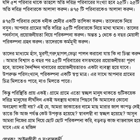
যদি ৫শ পরিবার থাকে তাহলে অতি দরিদ্র পরিবারের সংখ্যা হবে ২৫টি। ২৫টি
অতি দরিদ্র পরিবারকে আলাদা করুন। ৪৭৫ টি পরিবারকেও আলাদা করুন।
৪৭৫টি পরিবার থেকে ধনীক শ্রেনীর একটি তালিকা করুন। তাদেরকে নিয়ে
বসুন। আপনার গ্রামের অতি দরিদ্র ২৫টি পরিবারকে নিয়ে মাথা ঘামান। তাদের
পনর্বসান, প্রয়োজনীয়তা নিয়ে পরিকল্পনা করুন। অন্তত ১ থেকে ৩ বছর মেয়াদী
পরিকল্পনা গ্রহন করুন। তাদেরকে কর্মমূখী করুন।
তাদের মাধ্যমে হাঁস, মুরগী,গরু,ছাগল,ভেড়া পালন করানো যায় কি না চিন্তা করু
। আমার বিশ্বাস ৩ বছর পর ২৫টি পরিবারের বসতঘরের প্রয়োজনীয়তা পুরণ
হবে, তাদের দৈনন্দিন খাবারের প্রয়োজনীয়তারও একটা ব্যবস্থা হয়ে যাবে।
উপরুক্ত পরিসংখ্যান, পরিকল্পনা একটি স্বপ্ন মাত্র। এর সাথে আপনার গ্রামের
চিত্র মিলতেও পারে, নাও মিলতে পারে।
কিন্তু পরিস্থিতি প্রায় একই। গ্রামে গ্রামে এতো স্বচ্ছল মানুষ থাকতে গুটিকয়েক
দরিদ্র মানুষের দীর্ঘদিন একই অবস্থায় থাকার পিছনে কি আমাদের কোনো
অবহেলা দায়ী নয়? এই যে, আমরা জাকাতের নামে মাছ মারার জাল কাপড় দেই
তাতে কি আজ পর্যন্ত কেউ উপকৃত হয়েছে? স্বাবলম্বী বা স্বচ্ছল হয়েছে? আসুন
আমরা নিজের গ্রাম নিয়ে ছোট ছোট পরিকল্পনা করি, বড়বড় কাজ বাস্তবায়ন হয়
যাবে।এম এ মজিদ
লেখকঃ আইনজীবী ও সংবাদকর্মী