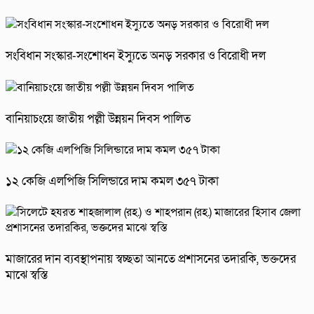
সংবিধান সংস্কার-সংশোধন ইস্যুতে অনড় সরকার ও বিরোধী দল
বানিয়াচংয়ে জাতীয় পল্লী উন্নয়ন দিবস পালিত
১২ কেজি এলপিজি সিলিন্ডারে দাম কমল ৩৫৭ টাকা
মাজারের দান ব্যবস্থাপনায় স্বচ্ছতা আনতে প্রশাসনের তদারকি, ভক্তদের
মাঝে স্বস্তি