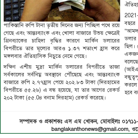
ঐতিহাস
2021-
বছরে 
পাকিস্তানি রুপি টানা তৃতীয় দিনের জন্য পিচ্ছিল পথে রয়ে
“আমদা
গেছে এবং আন্তঃব্যাংক এবং খোলা বাজারে উভয় ক্ষেত্রেই
ডলার 
গ্রিনব্যাকের চাহিদা বৃদ্ধির কারণে মার্কিন ডলারের
ছিল। 
বিপরীতে তার মূল্যের আরও ১.৩৭ শতাংশ হ্রাস করে
একজন 
মঙ্গলবার ঐতিহাসিক নিচুতে নেমে গেছে।
বলেছ
দক্ষিণ এশীয় মুদ্রা মার্কিন ডলারের বিপরীতে তাজা
(আইএ
সর্বকালের সর্বনিম্ন অবস্থানে পৌঁছেছে এবং আন্তঃব্যাংক
বন্ধুত্
বাজারে রুপি ২.৭৭হ্রাস পেয়ে ২০২.৮৩ টাকা (দিরহামের
করলে 
বিপরীতে ৫৫.২৬) এ বন্ধ হয়েছে, যা তার আগের রেকর্ড
হবে ব
২০২ টাকা (৫৫.0৪ বনাম দিরহাম) রেকর্ড করেছে।
সম্পাদক ও প্রকাশকঃ এস এম খোকন, মোবাইলঃ ০১৭১
banglakanthonews@gmail.com, ওয়