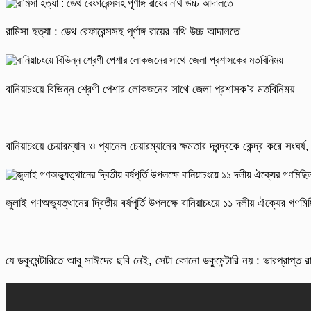
রামিসা হত্যা : ডেথ রেফারেন্সসহ পূর্ণাঙ্গ রায়ের নথি উচ্চ আদালতে
বানিয়াচংয়ে বিভিন্ন শ্রেণী পেশার লোকজনের সাথে জেলা প্রশাসক’র মতবিনিময়
বানিয়াচংয়ে চেয়ারম্যান ও প্যানেল চেয়ারম্যানের ক্ষমতার দ্বন্দ্বকে কেন্দ্র করে সংঘ
জুলাই গণঅভ্যুত্থানের দ্বিতীয় বর্ষপূর্তি উপলক্ষে বানিয়াচংয়ে ১১ দলীয় ঐক্যের গণ
যে ডকুমেন্টারিতে আবু সাঈদের ছবি নেই, সেটা কোনো ডকুমেন্টারি নয় : ভারপ্রাপ্ত রাষ