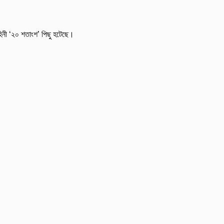
াহিনী ‘২০ শতাংশ’ পিছু হটেছে।