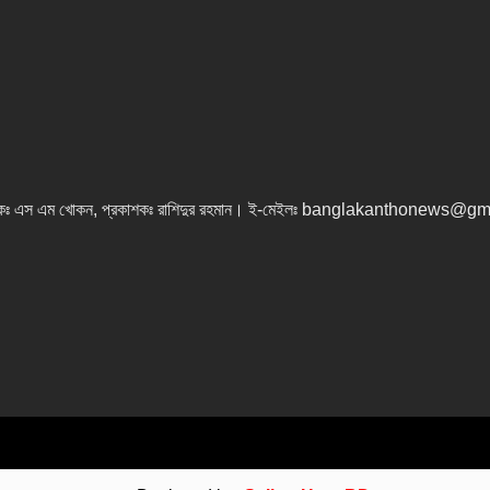
কঃ এস এম খোকন, প্রকাশকঃ রাশিদুর রহমান
।
ই-মেইলঃ banglakanthonews@gm