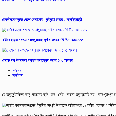
বেনজীরকে দ্রুত দেশে ফেরানোর প্রক্রিয়া চলছে : স্বরাষ্ট্রমন্ত্রী
রামিসা হত্যা : ডেথ রেফারেন্সসহ পূর্ণাঙ্গ রায়ের নথি উচ্চ আদালতে
দেশের সব উপজেলা স্বাস্থ্য কমপ্লেক্স হচ্ছে ১০১ শয্যার
সর্বশেষ
জনপ্রিয়
যে ডকুমেন্টারিতে আবু সাঈদের ছবি নেই, সেটা কোনো ডকুমেন্টারি নয় : ভারপ্রাপ্ত রাষ
জুলাই গণঅভ্যুত্থানের দ্বিতীয় বর্ষপূর্তি উপলক্ষে বানিয়াচংয়ে ১১ দলীয় ঐক্যের গণ