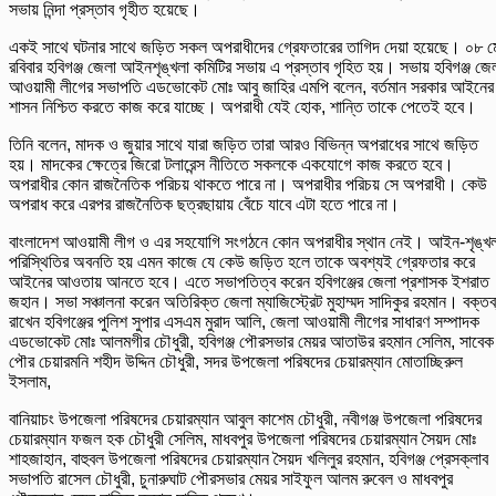
সভায় নিন্দা প্রস্তাব গৃহীত হয়েছে।
একই সাথে ঘটনার সাথে জড়িত সকল অপরাধীদের গ্রেফতারের তাগিদ দেয়া হয়েছে। ০৮ ম
রবিবার হবিগঞ্জ জেলা আইনশৃঙ্খলা কমিটির সভায় এ প্রস্তাব গৃহিত হয়। সভায় হবিগঞ্জ জে
আওয়ামী লীগের সভাপতি এডভোকেট মোঃ আবু জাহির এমপি বলেন, বর্তমান সরকার আইনের
শাসন নিশ্চিত করতে কাজ করে যাচ্ছে। অপরাধী যেই হোক, শান্তি তাকে পেতেই হবে।
তিনি বলেন, মাদক ও জুয়ার সাথে যারা জড়িত তারা আরও বিভিন্ন অপরাধের সাথে জড়িত
হয়। মাদকের ক্ষেত্রে জিরো টলারেন্স নীতিতে সকলকে একযোগে কাজ করতে হবে।
অপরাধীর কোন রাজনৈতিক পরিচয় থাকতে পারে না। অপরাধীর পরিচয় সে অপরাধী। কেউ
অপরাধ করে এরপর রাজনৈতিক ছত্রছায়ায় বেঁচে যাবে এটা হতে পারে না।
বাংলাদেশ আওয়ামী লীগ ও এর সহযোগি সংগঠনে কোন অপরাধীর স্থান নেই। আইন-শৃঙ্খল
পরিস্থিতির অবনতি হয় এমন কাজে যে কেউ জড়িত হলে তাকে অবশ্যই গ্রেফতার করে
আইনের আওতায় আনতে হবে। এতে সভাপতিত্ব করেন হবিগঞ্জের জেলা প্রশাসক ইশরাত
জহান। সভা সঞ্চালনা করেন অতিরিক্ত জেলা ম্যাজিস্ট্রেট মুহাম্মদ সাদিকুর রহমান। বক্তব
রাখেন হবিগঞ্জের পুলিশ সুপার এসএম মুরাদ আলি, জেলা আওয়ামী লীগের সাধারণ সম্পাদক
এডভােকেট মােঃ আলমগীর চৌধুরী, হবিগঞ্জ পৌরসভার মেয়র আতাউর রহমান সেলিম, সাবেক
পৌর চেয়ারমনি শহীদ উদ্দিন চৌধুরী, সদর উপজেলা পরিষদের চেয়ারম্যান মােতাচ্ছিরুল
ইসলাম,
বানিয়াচং উপজেলা পরিষদের চেয়ারম্যান আবুল কাশেম চৌধুরী, নবীগঞ্জ উপজেলা পরিষদের
চেয়ারম্যান ফজল হক চৌধুরী সেলিম, মাধবপুর উপজেলা পরিষদের চেয়ারম্যান সৈয়দ মোঃ
শাহজাহান, বাহুবল উপজেলা পরিষদের চেয়ারম্যান সৈয়দ খলিলুর রহমান, হবিগঞ্জ প্রেসক্লাব
সভাপতি রাসেল চৌধুরী, চুনারুঘাট পৌরসভার মেয়র সাইফুল আলম রুবেল ও মাধবপুর