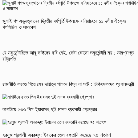
জুলাই গণঅভ্যুত্থানের দ্বিতীয় বর্ষপূর্তি উপলক্ষে বানিয়াচংয়ে ১১ দলীয় ঐক্যের
গণমিছিল ও সমাবেশ
যে ডকুমেন্টারিতে আবু সাঈদের ছবি নেই, সেটা কোনো ডকুমেন্টারি নয় : ভারপ্রাপ্ত
রাষ্ট্রপতি
রাজনীতি করতে গিয়ে যেন দায়িত্ব পালনে বিঘ্ন না ঘটে : চিকিৎসকদের প্রধানমন্ত্রী
লাখাইয়ে ৫৩৩ পিস ইয়াবাসহ দুই মাদক ব্যবসায়ী গ্রেপ্তার
হরমুজ প্রণালী অবরুদ্ধ: ইরাকের তেল রফতানি কমেছে ৭৫ শতাংশ