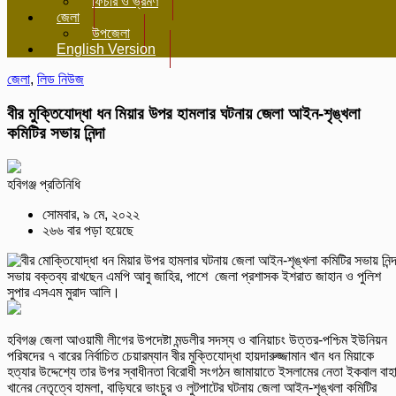
ফিচার ও ভ্রমণ
জেলা
উপজেলা
English Version
জেলা
,
লিড নিউজ
বীর মুক্তিযোদ্ধা ধন মিয়ার উপর হামলার ঘটনায় জেলা আইন-শৃঙ্খলা
কমিটির সভায় নিন্দা
হবিগঞ্জ প্রতিনিধি
সোমবার, ৯ মে, ২০২২
২৬৬ বার পড়া হয়েছে
সভায় বক্তব্য রাখছেন এমপি আবু জাহির, পাশে জেলা প্রশাসক ইশরাত জাহান ও পুলিশ
সুপার এসএম মুরাদ আলি।
হবিগঞ্জ জেলা আওয়ামী লীগের উপদেষ্টা মন্ডলীর সদস্য ও বানিয়াচং উত্তর-পশ্চিম ইউনিয়ন
পরিষদের ৭ বারের নির্বাচিত চেয়ারম্যান বীর মুক্তিযোদ্ধা হায়দারুজ্জামান খান ধন মিয়াকে
হত্যার উদ্দেশ্যে তার উপর স্বাধীনতা বিরোধী সংগঠন জামায়াতে ইসলামের নেতা ইকবাল বাহ
খানের নেতৃত্বে হামলা, বাড়িঘরে ভাংচুর ও লুটপাটের ঘটনায় জেলা আইন-শৃঙ্খলা কমিটির