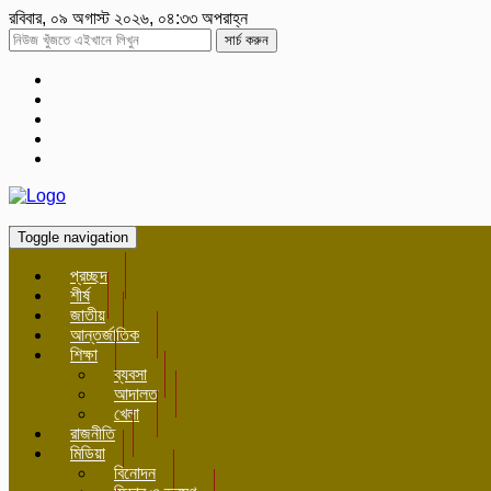
রবিবার, ০৯ অগাস্ট ২০২৬, ০৪:৩৩ অপরাহ্ন
সার্চ করুন
Toggle navigation
প্রচ্ছদ
শীর্ষ
জাতীয়
আন্তর্জাতিক
শিক্ষা
ব্যবসা
আদালত
খেলা
রাজনীতি
মিডিয়া
বিনোদন