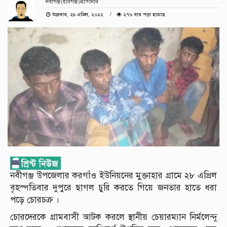
নবীগঞ্জ(হবিগঞ্জ)প্রতিনিধি
শুক্রবার, ২৯ এপ্রিল, ২০২২
২৭৬ বার পড়া হয়েছে
নবীগঞ্জ উপজেলার করগাঁও ইউনিয়নের মুক্তাহার গ্রামে ২৮ এপ্রিল
বৃহস্পতিবার দুপুরে ছাগল চুরি করতে গিয়ে জনতার হাতে ধরা
পড়ে চোরচক্র ।
চোরদেরকে গ্রামবাসী আটক করলে স্থানীয় চেয়ারম্যান নির্মলেন্দু