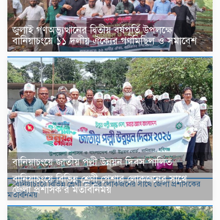
জুলাই গণঅভ্যুত্থানের দ্বিতীয় বর্ষপূর্তি উপলক্ষে
বানিয়াচংয়ে ১১ দলীয় ঐক্যের গণমিছিল ও সমাবেশ
বানিয়াচংয়ে জাতীয় পল্লী উন্নয়ন দিবস পালিত
বানিয়াচংয়ে বিভিন্ন শ্রেণী পেশার লোকজনের সাথে
জেলা প্রশাসক’র মতবিনিময়