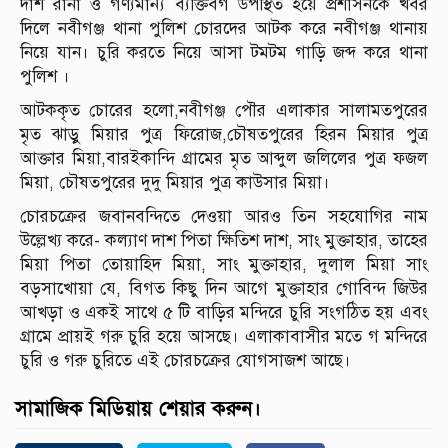
দাশ রানা ও গণ্যমান্য ব্যক্তিবর্গ উপস্থিত হয়ে প্রশাসনকে খবর
দিলে নবীগঞ্জ থানা পুলিশ চোরদের আটক করে নবীগঞ্জ থানায়
নিয়ে যান। চুরি করতে নিয়ে আসা টমটম গাড়ি জব্দ করে থানা
পুলিশ ।
আটককৃত চোরের হলো,নবীগঞ্জ পৌর এলাকার সালামতপুরের
মৃত ঝাড়ু মিয়ার পুত্র ফিরোজ,চৌষতপুরের হিরন মিয়ার পুত্র
আক্তার মিয়া,বারইকান্দি গ্রামের মৃত আব্দুল জলিলের পুত্র ফজল
মিয়া, চৌষতপুরের দুদু মিয়ার পুত্র কাউসার মিয়া।
চোরচক্রের জবানবন্দিতে দেওয়া আরও তিন সহযোগির নাম
উল্লেখ্য করে- কল্যাণ দাশ পিতা ক্ষিতিশ দাশ, সাং মুক্তাহার, তাহের
মিয়া পিতা তোয়াহিদ মিয়া, সাং মুক্তাহার, দুলাল মিয়া সাং
বড়সাখোয়া যে, বিগত কিছু দিন আগে মুক্তাহার গোবিন্দ জিউর
আখড়া ও একই সাথে ৫ টি বাড়ির মন্দিরে চুরি সংগঠিত হয় এবং
গ্রামে প্রায়ই গরু চুরি হয়ে আসছে। এলাকাবাসীর মতে গ মন্দিরে
চুরি ও গরু চুরিতে এই চোরচক্রের যোগসাজশ আছে।
সামাজিক মিডিয়ায় শেয়ার করুন।