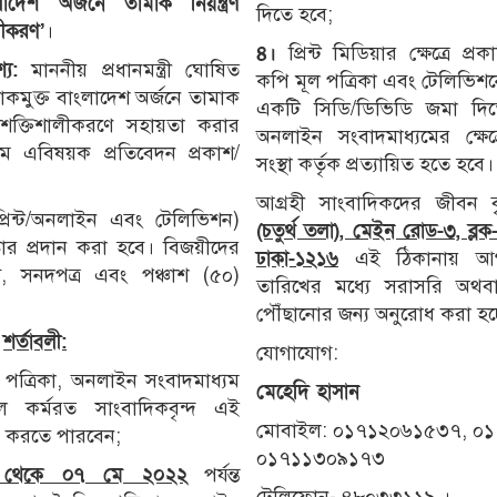
লাদেশ অর্জনে তামাক নিয়ন্ত্রণ
দিতে হবে;
লীকরণ
’
।
৪।
প্রিন্ট মিডিয়ার ক্ষেত্রে প
্য:
মাননীয় প্রধানমন্ত্রী ঘোষিত
কপি মূল পত্রিকা এবং টেলিভিশনে
াকমুক্ত বাংলাদেশ অর্জনে তামাক
একটি সিডি/ডিভিডি জমা দিতে
 শক্তিশালীকরণে সহায়তা করার
অনলাইন সংবাদমাধ্যমের ক্ষেত্রে
্যমে এবিষয়ক প্রতিবেদন প্রকাশ/
সংস্থা কর্তৃক প্রত্যায়িত হতে হবে।
আগ্রহী সাংবাদিকদের জীবন বৃ
্রিন্ট/অনলাইন এবং টেলিভিশন)
(চতুর্থ তলা), মেইন রোড-৩, ব্ল
কার প্রদান করা হবে। বিজয়ীদের
ঢাকা-১২১৬
এই ঠিকানায় আ
স্ট, সনদপত্র এবং পঞ্চাশ (৫০)
তারিখের মধ্যে সরাসরি অথব
।
পৌঁছানোর জন্য অনুরোধ করা হচ্
শর্তাবলী:
যোগাযোগ:
পত্রিকা, অনলাইন সংবাদমাধ্যম
মেহেদি হা
ে কর্মরত সাংবাদিকবৃন্দ এই
মোবাইল: ০১৭১২০৬১৫৩৭, ০
ণ করতে পারবেন;
০১৭১১৩০৯১৭৩
থেকে ০৭ মে ২০২২
পর্যন্ত