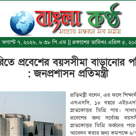
খঃ অগাস্ট ৭, ২০২৬, ৬:৩৮ পি.এম || প্রকাশের তারিখঃ এপ্রিল ৫, ২
িতে প্রবেশের বয়সসীমা বাড়ানোর প
: জনপ্রশাসন প্রতিমন্ত্রী
প্রতিমন্ত্রী বলেন, এর ফলে শিক্ষ
এসএসসি, ১৮ বছরে এইচএস
স্নাতকোত্তর ডিগ্রি পায়। সাধা
প্রবেশের জন্য সর্বোচ্চ ব
স্নাতকোত্তর ডিগ্রি অর্জনের প
আবেদন করার জন্য কমপক্ষে ৬/