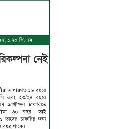
০২২, ১:২৫ পি.এম
রিকল্পনা নেই
ার্থীরা সাধারণত ১৬ বছরে
সি এবং ২৩/২৪ বছরে
রণ প্রার্থীদের চাকরিতে
য়সসীমা ৩০ বছর। তাই
রেও তাদের চাকরির জন্য
৭ বছর থাকে।