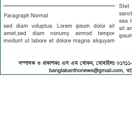
Stet
sanc
Paragraph Normal
sea 
sed diam voluptua. Lorem ipsum dolor sit
sit a
amet,sed diam nonumy eirmod tempor
ipsum
invidunt ut labore et dolore magna aliquyam
সম্পাদক ও প্রকাশকঃ এস এম খোকন, মোবাইলঃ ০১৭১
banglakanthonews@gmail.com, ওয়