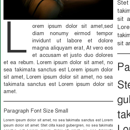
Ste
taki
L
sit 
orem ipsum dolor sit amet,sed
Lor
diam nonumy eirmod tempor
taki
invidunt ut labore et dolore
sit 
magna aliquyam erat, At vero eos
et accusam et justo duo dolores
et ea rebum. Lorem ipsum dolor sit amet, no
Pa
sea takimata sanctus est Lorem ipsum dolor
sit amet, Lorem ipsum dolor sit amet, no sea
S
takimata sanctus est Lorem ipsum dolor sit
amet.
g
Paragraph Font Size Small
ta
Lorem ipsum dolor sit amet, no sea takimata sanctus est Lorem
Lo
ipsum dolor sit amet. Stet clita kasd gubergren, no sea takimata