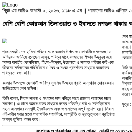
প্রিন্ট এর তারিখঃ অগাস্ট ৯, ২০২৬, ১:১৮ এ.এম || প্রকাশের তারিখঃ এপ্রি
বেশি বেশি কোরআন তিলাওয়াত ও ইবাদতে মশগুল থাকার আহ্ব
শেখ হা
আমাদের
কারণে 
প্রধানমন্ত্রী শেখ হাসিনা পবিত্র মাহে রমজান উপলক্ষে দেশবাসীকে শুভেচ্ছা ও
জানাচ্
অভিনন্দন জানিয়ে বলেছেন আসুন, পবিত্র মাহে রমজানের শিক্ষায় উদ্বুদ্ধ হয়ে
কোরআন
আমরা যাবতীয় ভোগবিলাস, হিংসা-বিদ্বেষ, উচ্ছলতা ও সংঘাত পরিহার করি এবং
জীবনের সর্বস্তরের পরিমিতিবোধ, ধৈয ও সংযম প্রদর্শনের মাধ্যমে রমজানের
তিনি ব
পবিত্রতা রক্ষা করি।
কার্য
অনাবি
রমজান উপলক্ষে দেশবাসী ও বিশ্ব মুসলিম উম্মাহর প্রতি আন্তরিক মোবারকবাদ
বিশ্বব
জানিয়েছেন শেখ হাসিনা।
কাছে 
করেন প
তিনি বলেন, সিয়াম সাধনা ও সংযমের মাস পবিত্র মাহে রমজান আমাদের মাঝে
সমাগত। এ মাসে আত্মসংযমের মাধ্যমে রুহের পরিশুদ্ধি ঘটে ও সর্বশক্তিমান
সূত্র :
মহান আল্লাহর সন্তুষ্টি, নৈকট্যলাভ এবং ক্ষমালাভের অপূর্ব সুযোগ হয়। সিয়াম
ধনী-গরীব সবার মাঝে পারস্পরিক সহমর্মিতা, সম্প্রীতি ও ভ্রাতৃত্ববোধ প্রতিষ্ঠায়
অনন্য ভূমিকা পালন করে।
সম্পাদক ও প্রকাশকঃ এস এম খোকন, মোবাইলঃ ০১৭১