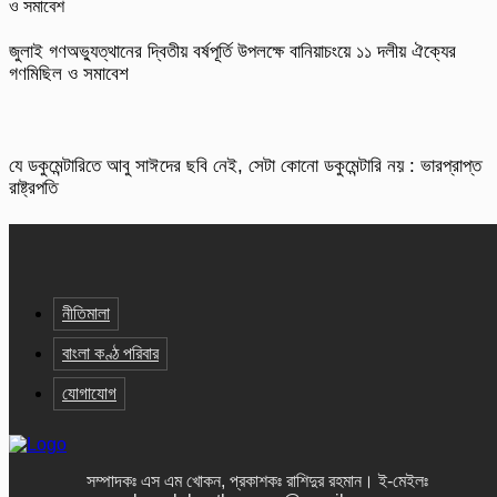
জুলাই গণঅভ্যুত্থানের দ্বিতীয় বর্ষপূর্তি উপলক্ষে বানিয়াচংয়ে ১১ দলীয় ঐক্যের
গণমিছিল ও সমাবেশ
যে ডকুমেন্টারিতে আবু সাঈদের ছবি নেই, সেটা কোনো ডকুমেন্টারি নয় : ভারপ্রাপ্ত
রাষ্ট্রপতি
নীতিমালা
বাংলা কণ্ঠ পরিবার
যোগাযোগ
সম্পাদকঃ এস এম খোকন, প্রকাশকঃ রাশিদুর রহমান
।
ই-মেইলঃ