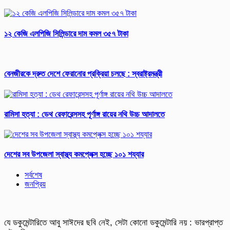
১২ কেজি এলপিজি সিলিন্ডারে দাম কমল ৩৫৭ টাকা
বেনজীরকে দ্রুত দেশে ফেরানোর প্রক্রিয়া চলছে : স্বরাষ্ট্রমন্ত্রী
রামিসা হত্যা : ডেথ রেফারেন্সসহ পূর্ণাঙ্গ রায়ের নথি উচ্চ আদালতে
দেশের সব উপজেলা স্বাস্থ্য কমপ্লেক্স হচ্ছে ১০১ শয্যার
সর্বশেষ
জনপ্রিয়
যে ডকুমেন্টারিতে আবু সাঈদের ছবি নেই, সেটা কোনো ডকুমেন্টারি নয় : ভারপ্রাপ্ত