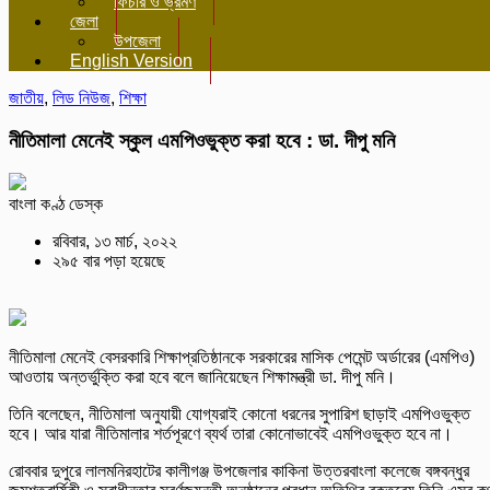
ফিচার ও ভ্রমণ
জেলা
উপজেলা
English Version
জাতীয়
,
লিড নিউজ
,
শিক্ষা
নীতিমালা মেনেই স্কুল এমপিওভুক্ত করা হবে : ডা. দীপু মনি
বাংলা কণ্ঠ ডেস্ক
রবিবার, ১৩ মার্চ, ২০২২
২৯৫ বার পড়া হয়েছে
নীতিমালা মেনেই বেসরকারি শিক্ষাপ্রতিষ্ঠানকে সরকারের মাসিক পেমেন্ট অর্ডারের (এমপিও)
আওতায় অন্তর্ভুক্তি করা হবে বলে জানিয়েছেন শিক্ষামন্ত্রী ডা. দীপু মনি।
তিনি বলেছেন, নীতিমালা অনুযায়ী যোগ্যরাই কোনো ধরনের সুপারিশ ছাড়াই এমপিওভুক্ত
হবে। আর যারা নীতিমালার শর্তপূরণে ব্যর্থ তারা কোনোভাবেই এমপিওভুক্ত হবে না।
রোববার দুপুরে লালমনিরহাটের কালীগঞ্জ উপজেলার কাকিনা উত্তরবাংলা কলেজে বঙ্গবন্ধুর