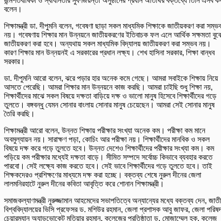
জন্মশতবার্ষিকী ও স্বাধীনতার সুবর্ণজয়ন্তী অনুষ্ঠানের প্রধান অতিথির বক্তব্যে তিনি এসব ক
বলেন।
শিক্ষামন্ত্রী ডা. দীপুমনি বলেন, গবেষণা ছাড়া সকল মাধ্যমিক শিক্ষাকে জাতীয়করণ করা সম্ভ
নয়। গবেষণায় শিক্ষার মান উন্নয়নে জাতীয়করণের ইতিবাচক ফল এলে আর্থিক সক্ষমতা বুঝ
জাতীয়করণ করা হবে। অন্যথায় সকল মাধ্যমিক বিদ্যালয় জাতীয়করণ করা সম্ভব নয়।
কারণ শিক্ষার মান উন্নয়নই এ সরকারের প্রধান লক্ষ্য। শেখ হাসিনা সরকার, শিক্ষা বান্ধব
সরকার।
ডা. দীপুমনি আরো বলেন, ঝরে পড়ার হার অনেক কমে গেছে। আমরা সবাইকে শিক্ষায় নিয়ে
আসতে পেরেছি। আমরা শিক্ষার মান উন্নয়নে কাজ করছি। আমরা চাইছি শুধু শিক্ষা নয়,
শিক্ষার্থীদের মাঝে সকল বিষয়ে দক্ষতা বাড়িয়ে দক্ষ ও ভালো মানুষ হিসেবে শিক্ষার্থীদের গড়ে
তুলতে। বঙ্গবন্ধু যেমন সোনার বাংলায় সোনার মানুষ চেয়েছেন। আমরা সেই সোনার মানুষ
তৈরি করছি।
শিক্ষামন্ত্রী আরো বলেন, উন্নত শিক্ষায় পরীক্ষার সংখ্যা অনেক কম। পরীক্ষা কম মানে
অবমুল্যায়ন নয়। সারাক্ষণ পড়া, কোচিং আর পরীক্ষা নয়। শিক্ষার্থীদের মানবিক ও সকল
বিষয়ে দক্ষ করে গড়ে তুলতে হবে। উন্নত দেশেও শিক্ষার্থীদের পরীক্ষার সংখ্যা কম। কম
পড়িয়ে কম পরীক্ষার মধ্যেই দক্ষতা বাড়ে। সীমিত সম্পদে সর্বোচ্চ কিভাবে ব্যবহার করতে
পারবো। সেই লক্ষ্যে কাজ করতে হবে। সেই ভাবে শিক্ষার্থীদের গড়ে তুলতে হবে। তাই
শিক্ষকদেরও প্রশিক্ষণের মাধ্যমে দক্ষ করা হচ্ছে। বক্তব্য শেষে নুরুল দীনের জেলা
লালমনিরহাটে নুরুল দীনের কবিতা আবৃত্তি করে শোনান শিক্ষামন্ত্রী।
সমাজকল্যাণমন্ত্রী নুরুজ্জামান আহমেদের সভাপতিত্বে অন্যান্যের মধ্যে বক্তব্য দেন, জাত
বিশ্ববিদ্যালয়ের ভিসি প্রফেসর ড. মশিউর রহমান, জেলা প্রশাসক আবু জাফর, জেলা পরিষ
চেয়ারম্যান অ্যাডভোকেট মতিয়ার রহমান, কলেজের প্রতিষ্ঠাতা ড. মোজাম্মেল হক, কলেজ