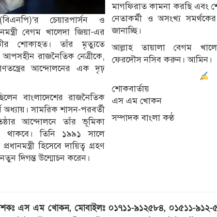
মাগফিরাত কামনা করছি এবং শোক
নেতাকর্মী ও অসংখ্য সমর্থকে
বিএনপি)’র চেয়ারপার্সন ও
জানাচ্ছি।
নমন্ত্রী বেগম খালেদা জিয়া-এর
ীর শোকাহত। তাঁর মৃত্যুতে
আল্লাহ তায়ালা বেগম খালেদ
 আপসহীন রাজনৈতিক নেত্রীকে,
ফেরদৌস নসিব করুন। আমিন।
ন্ত্রের আন্দোলনের এক দৃঢ়
শোকবার্তায়
ছিলেন বাংলাদেশের রাজনৈতিক
এস এম খোকন
্ণ অধ্যায়। সামরিক শাসন-পরবর্তী
সম্পাদক বাংলা কণ্ঠ
রতিষ্ঠার আন্দোলনে তাঁর ভূমিকা
য়ে থাকবে। তিনি ১৯৯১ সালে
রধানমন্ত্রী হিসেবে দায়িত্ব গ্রহণ
 নতুন দিগন্ত উন্মোচন করেন।
রকাশকঃ এস এম খোকন, মোবাইলঃ ০১৭১১-৯১২৫৮৪, ০১৫১১-৯১২-