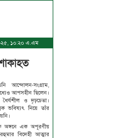
 ২০২৫, ১০:২০ এ.এম
 শোকাহত
ি আন্দোলন-সংগ্রাম,
মধ্যেও আপসহীন ছিলেন।
ধৈর্যশীল ও দৃঢ়চেতা।
্রিক ভবিষ্যৎ নিয়ে তাঁর
য়নি।
ক অঙ্গনে এক অপূরণীয়
মরহুমার বিদেহী আত্মার