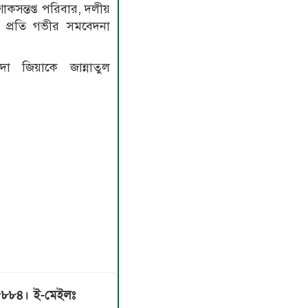
সন্তপ্ত পরিবার, দলীয়
র প্রতি গভীর সমবেদনা
া জিয়াকে জান্নাতুল
৫৮৮৪। ই-মেইলঃ