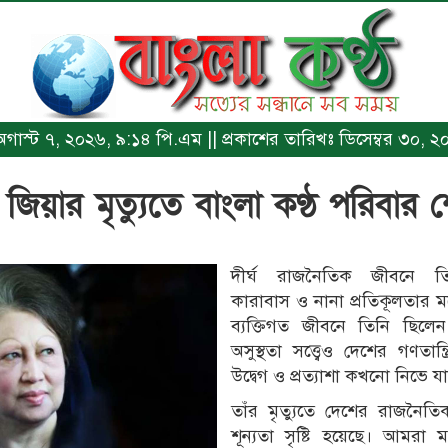
ঃ অগাস্ট ৭, ২০২৬, ৯:১৪ পি.এম || প্রকাশের তারিখঃ ডিসেম্বর ৩০,
 জিয়ার মৃত্যুতে বাংলা কণ্ঠ পরিবার
দীর্ঘ রাজনৈতিক জীবনে তিন
কারাবাস ও নানা প্রতিকূলতার 
ব্যক্তিগত জীবনে তিনি ছিলেন 
অসুস্থতা সত্ত্বেও দেশের গণতান্ত
উদ্বেগ ও প্রত্যাশা কখনো নিভে যা
তাঁর মৃত্যুতে দেশের রাজনৈতি
শূন্যতা সৃষ্টি হয়েছে। আমরা 