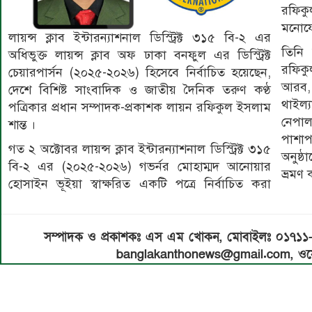
রফিকুল
মনোযো
লায়ন্স ক্লাব ইন্টারন্যাশনাল ডিস্ট্রিক্ট ৩১৫ বি-২ এর
তিনি
অধিভুক্ত লায়ন্স ক্লাব অফ ঢাকা বনফুল এর ডিস্ট্রিক্ট
রফিকু
চেয়ারপার্সন (২০২৫-২০২৬) হিসেবে নির্বাচিত হয়েছেন,
আরব,
দেশে বিশিষ্ট সাংবাদিক ও জাতীয় দৈনিক তরুণ কণ্ঠ
থাইল্
পত্রিকার প্রধান সম্পাদক-প্রকাশক লায়ন রফিকুল ইসলাম
নেপাল
শান্ত ।
পাশাপ
গত ২ অক্টোবর লায়ন্স ক্লাব ইন্টারন্যাশনাল ডিস্ট্রিক্ট ৩১৫
অনুষ্ঠ
বি-২ এর (২০২৫-২০২৬) গভর্নর মোহাম্মদ আনোয়ার
ভ্রমণ
হোসাইন ভূইয়া স্বাক্ষরিত একটি পত্রে নির্বাচিত করা
সম্পাদক ও প্রকাশকঃ এস এম খোকন, মোবাইলঃ ০১৭১
banglakanthonews@gmail.com, ওয়