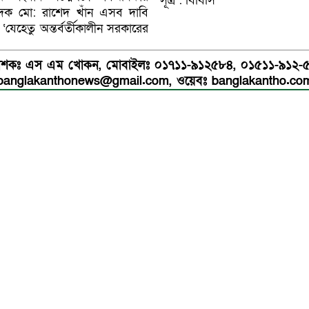
সূত্র : বিবিসি
াদক মো: রাশেদ খাঁন এসব দাবি
যেহেতু অন্তর্বর্তীকালীন সরকারের
রকাশকঃ এস এম খোকন, মোবাইলঃ ০১৭১১-৯১২৫৮৪, ০১৫১১-৯১২-
banglakanthonews@gmail.com, ওয়েবঃ banglakantho.co