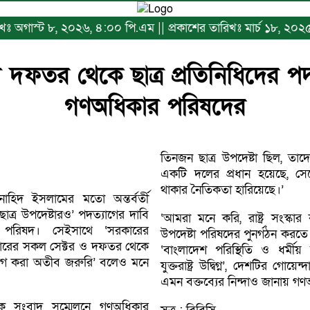
রিখঃ অগাস্ট ৮, ২০২৬, ৪:০০ পি.এম || প্রকাশের তারিখঃ মার্চ ১৮, ২০
দফতর থেকে ছাত্র প্রতিনিধিদের পদ
গণঅধিকার পরিষদের
তিনজন ছাত্র উপদেষ্টা ছিল, ত
একটি দলের প্রধান হয়েছে, সেক্
থাকার নৈতিকতা হারিয়েছে।’
নাহিদ ইসলামের মতো অন্তর্বর্তী
াত্র উপদেষ্টারও’ পদত্যাগের দাবি
‘আমরা মনে করি, রাষ্ট্র সংস্
 পরিষদ। সেইসাথে ‘সরকারের
উপদেষ্টা পরিষদের পুনর্গঠন করত
রকারের সকল সেক্টর ও দফতর থেকে
‘বাংলাদেশ পরিস্থিতি ও ধর্মীয় 
ত্যাগ করা অতীব জরুরি’ বলেও মনে
যুক্তরাষ্ট্র উদ্বিগ্ন’, দেশটির গোয়েন
এমন বক্তব্যের নিন্দাও জানায় গ
 এক সংবাদ সম্মেলনে গণঅধিকার