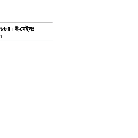
৫৮৮৪। ই-মেইলঃ
m