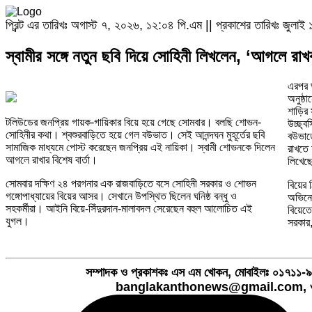
প্রিন্ট এর তারিখঃ অগাস্ট ৭, ২০২৬, ১২:০৪ পি.এম || প্রকাশের তারিখঃ জুল
স্বামীর সঙ্গে নতুন ছবি দিয়ে সোহিনী লিখলেন, ‘আগলে রাখ
এরপর 
অনুষ্ঠ
শাড়ির
টলিউডের জনপ্রিয় গায়ক-গায়িকার বিয়ে হয়ে গেছে সোমবার। বলছি শোভন-
উচ্ছ্
সোহিনীর কথা। শ্বশুরবাড়িতে হয়ে গেল বউভাত। সেই আনন্দঘন মুহূর্তের ছবি
বউভাতে
সামাজিক মাধ্যমে পোস্ট করেছেন জনপ্রিয় এই নায়িকা। স্বামী শোভনকে দিলেন
রাখতে 
আগলে রাখার বিশেষ বার্তা।
লিখেছ
সোমবার দক্ষিণ ২৪ পরগনার এক রাজবাড়িতে বসে সোহিনী সরকার ও শোভন
বিয়ের
গঙ্গোপাধ্যায়ের বিয়ের আসর। সেখানে উপস্থিত ছিলেন ঘনিষ্ঠ বন্ধু ও
অভিনেত
সহকর্মীরা। আইনি বিয়ে-সিঁদুরদান-মালাবদল সেরেছেন বহুল আলোচিত এই
বিয়েতে
যুগল।
সরকার
সম্পাদক ও প্রকাশকঃ এস এম খোকন, মোবাইলঃ ০১৭১
banglakanthonews@gmail.com, ও