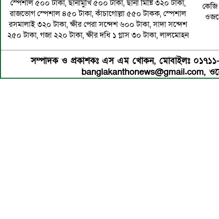
স্পেশাল ৫০০ টাকা, ছানামুখি ৫০০ টাকা, ছানা মিষ্টি ৩২০ টাকা,
কেজি 
রাজভোগ স্পেশাল ৪৫০ টাকা, কাঁচাগোল্লা ৫৫০ টাকক, স্পেশাল
ওজনে
রসমালাই ৩২০ টাকা, ক্ষীর পেরা সন্দেশ ৬০০ টাকা, সাদা সন্দেশ
২৫০ টাকা, গজা ২২০ টাকা, ক্ষীর দধি ১ গ্লাস ৩০ টাকা, লালমোহন
সম্পাদক ও প্রকাশকঃ এস এম খোকন, মোবাইলঃ ০১৭১
banglakanthonews@gmail.com, ওয়