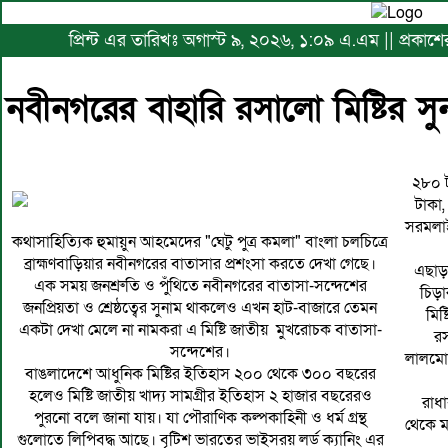
প্রিন্ট এর তারিখঃ অগাস্ট ৯, ২০২৬, ১:০৯ এ.এম || প্রকা
নবীনগরের বাহারি রসালো মিষ্টির স
২৮০ ট
টাকা,
সরমলাই 
কথাসাহিত্যিক হুমায়ুন আহমেদের "ঘেটু পুত্র কমলা" বাংলা চলচিত্রে
ব্রাহ্মণবাড়িয়ার নবীনগরের বাতাসার প্রশংসা করতে দেখা গেছে।
এছাড়া
এক সময় জনশ্রুতি ও পুঁথিতে নবীনগরের বাতাসা-সন্দেশের
চিড়া
জনপ্রিয়তা ও শ্রেষ্ঠত্বের সুনাম থাকলেও এখন হাট-বাজারে তেমন
মিষ্
একটা দেখা মেলে না নামকরা এ মিষ্টি জাতীয় মুখরোচক বাতাসা-
রস
সন্দেশের।
লালমোহন
বাঙলাদেশে আধুনিক মিষ্টির ইতিহাস ২০০ থেকে ৩০০ বছরের
হলেও মিষ্টি জাতীয় খাদ্য সামগ্রীর ইতিহাস ২ হাজার বছরেরও
রাধা
পুরনো বলে জানা যায়। যা পৌরাণিক কল্পকাহিনী ও ধর্ম গ্রন্থ
থেকে ম
গুলোতে লিপিবদ্ধ আছে। বৃটিশ ভারতের ভাইসরয় লর্ড ক্যানিং এর