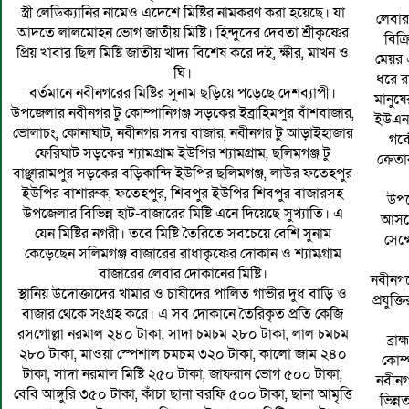
স্ত্রী লেডিক্যানির নামেও এদেশে মিষ্টির নামকরণ করা হয়েছে। যা
লেবার
আদতে লালমোহন ভোগ জাতীয় মিষ্টি। হিন্দুদের দেবতা শ্রীকৃষ্ণের
বিক্
প্রিয় খাবার ছিল মিষ্টি জাতীয় খাদ্য বিশেষ করে দই, ক্ষীর, মাখন ও
মেয়র 
ঘি।
ধরে র
বর্তমানে নবীনগরের মিষ্টির সুনাম ছড়িয়ে পড়েছে দেশব্যাপী।
মানুষ
উপজেলার নবীনগর টু কোম্পানিগঞ্জ সড়কের ইব্রাহিমপুর বাঁশবাজার,
ইউএনও
ভোলাচং, কোনাঘাট, নবীনগর সদর বাজার, নবীনগর টু আড়াইহাজার
গর্
ফেরিঘাট সড়কের শ্যামগ্রাম ইউপির শ্যামগ্রাম, ছলিমগঞ্জ টু
ক্রেত
বাঞ্ছারামপুর সড়কের বড়িকান্দি ইউপির ছলিমগঞ্জ, লাউর ফতেহপুর
ইউপির বাশারুক, ফতেহপুর, শিবপুর ইউপির শিবপুর বাজারসহ
উপজ
উপজেলার বিভিন্ন হাট-বাজারের মিষ্টি এনে দিয়েছে সুখ্যাতি। এ
আসলে
যেন মিষ্টির নগরী। তবে মিষ্টি তৈরিতে সবচেয়ে বেশি সুনাম
সেক্
কেড়েছেন সলিমগঞ্জ বাজারের রাধাকৃষ্ণের দোকান ও শ্যামগ্রাম
বাজারের লেবার দোকানের মিষ্টি।
নবীনগর
স্থানিয় উদোক্তাদের খামার ও চাষীদের পালিত গাভীর দুধ বাড়ি ও
প্রযুক্
বাজার থেকে সংগ্রহ করে। এ সব দোকানে তৈরিকৃত প্রতি কেজি
রসগোল্লা নরমাল ২৪০ টাকা, সাদা চমচম ২৮০ টাকা, লাল চমচম
ব্রা
২৮০ টাকা, মাওয়া স্পেশাল চমচম ৩২০ টাকা, কালো জাম ২৪০
কোম্
টাকা, সাদা নরমাল মিষ্টি ২৫০ টাকা, জাফরান ভোগ ৫০০ টাকা,
নবীনগ
বেবি আঙ্গুরি ৩৫০ টাকা, কাঁচা ছানা বরফি ৫০০ টাকা, ছানা আমৃত্তি
ভিন্