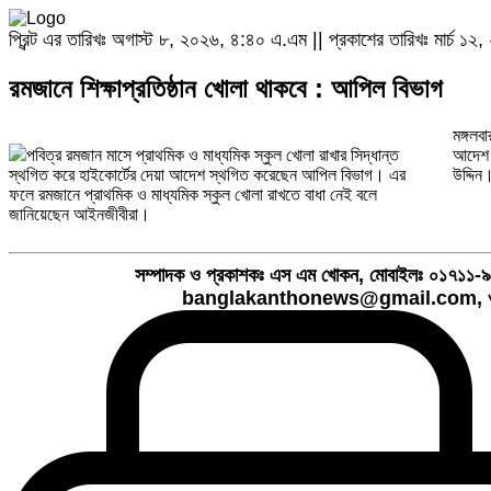
প্রিন্ট এর তারিখঃ অগাস্ট ৮, ২০২৬, ৪:৪০ এ.এম || প্রকাশের তারিখঃ মার্চ ১
রমজানে শিক্ষাপ্রতিষ্ঠান খোলা থাকবে : আপিল বিভাগ
মঙ্গলব
পবিত্র রমজান মাসে প্রাথমিক ও মাধ্যমিক স্কুল খোলা রাখার সিদ্ধান্ত
আদেশ দ
স্থগিত করে হাইকোর্টের দেয়া আদেশ স্থগিত করেছেন আপিল বিভাগ। এর
উদ্দিন
ফলে রমজানে প্রাথমিক ও মাধ্যমিক স্কুল খোলা রাখতে বাধা নেই বলে
জানিয়েছেন আইনজীবীরা।
সম্পাদক ও প্রকাশকঃ এস এম খোকন, মোবাইলঃ ০১৭১
banglakanthonews@gmail.com, ও